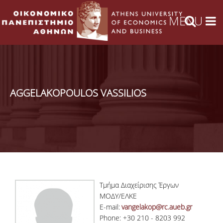
AGGELAKOPOULOS VASSILIOS
Τμήμα Διαχείρισης Έργων
ΜΟΔΥ/ΕΛΚΕ
E-mail:
vangelakop@rc.aueb.gr
Phone: +30 210 - 8203 992