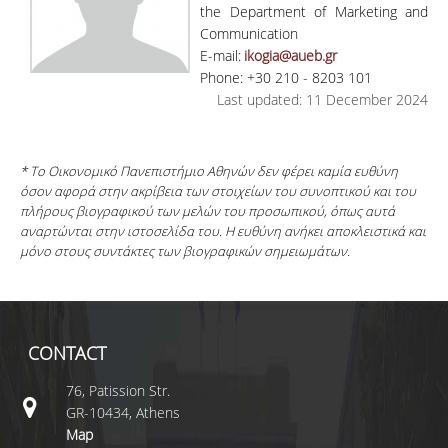
the Department of Marketing and
Communication
E-mail:
ikogia@aueb.gr
Phone: +30 210 - 8203 101
Last updated: 11 December 2024
* Το Οικονομικό Πανεπιστήμιο Αθηνών δεν φέρει καμία ευθύνη
όσον αφορά στην ακρίβεια των στοιχείων του συνοπτικού και του
πλήρους βιογραφικού των μελών του προσωπικού, όπως αυτά
αναρτώνται στην ιστοσελίδα του. Η ευθύνη ανήκει αποκλειστικά και
μόνο στους συντάκτες των βιογραφικών σημειωμάτων.
CONTACT
76, Patission Str.
GR-10434, Athens
Map