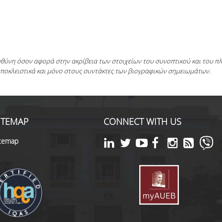
ευθύνη όσον αφορά στην ακρίβεια των στοιχείων του συνοπτικού και του 
αποκλειστικά και μόνο στους συντάκτες των βιογραφικών σημειωμάτων.
ITEMAP
CONNECT WITH US
itemap