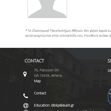
* Το Οικονομικό Πανεπιστήμιο Αθηνών δεν φέρει καμία 
αυτά αναρτώνται στην ιστοσελίδα του. Η ευθύνη ανήκει 
CONTACT
S
76, Patission Str.
S
GR-10434, Athens
Map
Contact
Education: diekp@aueb.gr