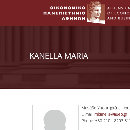
KANELLA MARIA
Μονάδα Υποστήριξης Φοιτ
E-mail:
mkanella@aueb.gr
Phone: +30 210 - 8203 81