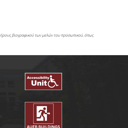
πλήρους βιογραφικού των μελών του προσωπικού, όπως