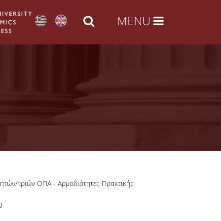
ητών/τριών ΟΠΑ - Αρμοδιότητες Πρακτικής
3