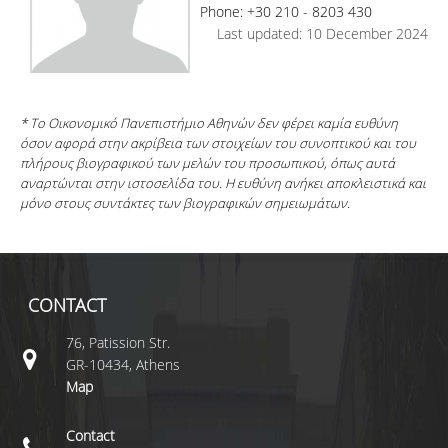
Phone: +30 210 - 8203 430
Last updated: 10 December 2024
* Το Οικονομικό Πανεπιστήμιο Αθηνών δεν φέρει καμία ευθύνη
όσον αφορά στην ακρίβεια των στοιχείων του συνοπτικού και του
πλήρους βιογραφικού των μελών του προσωπικού, όπως αυτά
αναρτώνται στην ιστοσελίδα του. Η ευθύνη ανήκει αποκλειστικά και
μόνο στους συντάκτες των βιογραφικών σημειωμάτων.
CONTACT
76, Patission Str.
GR-10434, Athens
Map
Contact