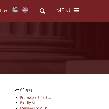
shop
Αναζήτηση
:
Professors Emeritus
Faculty Members
Members of R.E.P.