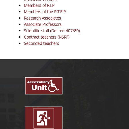
Members of R.I.P.
Members of the R.T.E.P.
Research Associates
Associate Professors
Scientific staff (Decree 407/80)
Contract teachers (NSRF)
Seconded teachers