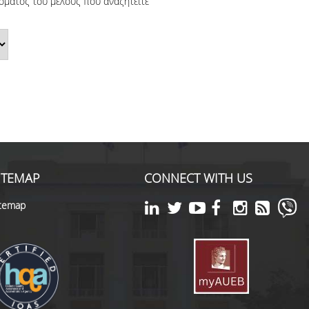
όματος του μέλους που αναζητείτε
ITEMAP
CONNECT WITH US
itemap