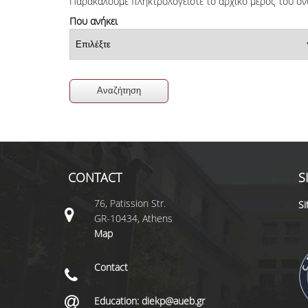
Παρακαλούμε πληκτρολογείστε το αρχικό μέρος του ον
Που ανήκει
CONTACT
S
76, Patission Str.
S
GR-10434, Athens
Map
Contact
Education: diekp@aueb.gr