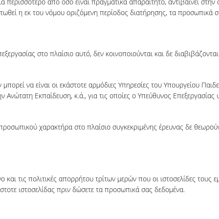
περισσότερο από όσο είναι πραγματικά απαραίτητο, αντιβαίνει στην α
ατωθεί η εκ του νόμου οριζόμενη περίοδος διατήρησης, τα προσωπικά 
ργασίας στο πλαίσιο αυτό, δεν κοινοποιούνται και δε διαβιβάζονται σ
μπορεί να είναι οι εκάστοτε αρμόδιες Υπηρεσίες του Υπουργείου Παιδε
 Ανώτατη Εκπαίδευση, κ.ά., για τις οποίες ο Υπεύθυνος Επεξεργασίας υ
προσωπικού χαρακτήρα στο πλαίσιο συγκεκριμένης έρευνας δε θεωρούντ
ο και τις πολιτικές απορρήτου τρίτων μερών που οι ιστοσελίδες τους ε
άστοτε ιστοσελίδας πριν δώσετε τα προσωπικά σας δεδομένα.