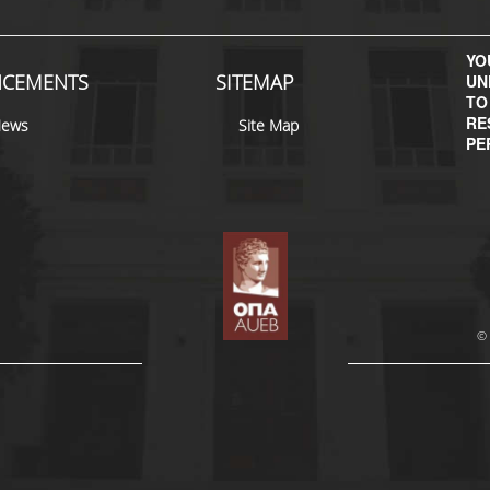
YOU
CEMENTS
SITEMAP
UN
TO
RE
News
Site Map
PE
© 