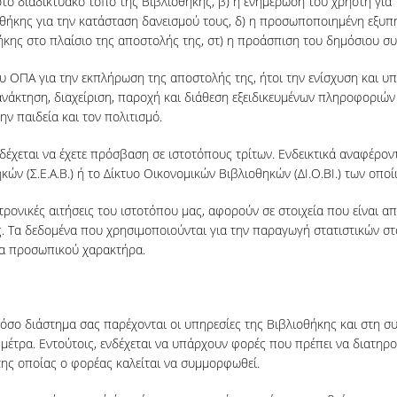
ο διαδικτυακό τόπο της Βιβλιοθήκης, β) η ενημέρωση του χρήστη για τα
οθήκης για την κατάσταση δανεισμού τους, δ) η προσωποποιημένη εξυπη
ήκης στο πλαίσιο της αποστολής της, στ) η προάσπιση του δημόσιου σ
υ ΟΠΑ για την εκπλήρωση της αποστολής της, ήτοι την ενίσχυση και υπ
άκτηση, διαχείριση, παροχή και διάθεση εξειδικευμένων πληροφοριών σ
ν παιδεία και τον πολιτισμό.
έχεται να έχετε πρόσβαση σε ιστοτόπους τρίτων. Ενδεικτικά αναφέροντα
ν (Σ.Ε.Α.Β.) ή το Δίκτυο Οικονομικών Βιβλιοθηκών (ΔΙ.Ο.ΒΙ.) των οποί
τρονικές αιτήσεις του ιστοτόπου μας, αφορούν σε στοιχεία που είναι α
ας. Τα δεδομένα που χρησιμοποιούνται για την παραγωγή στατιστικών σ
να προσωπικού χαρακτήρα.
σο διάστημα σας παρέχονται οι υπηρεσίες της Βιβλιοθήκης και στη σ
μέτρα. Εντούτοις, ενδέχεται να υπάρχουν φορές που πρέπει να διατηρ
της οποίας ο φορέας καλείται να συμμορφωθεί.