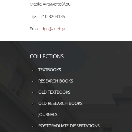
Μαρία Αντωνοπούλου
Τηλ. : 210 8203135
Email:
dpo@aueb.gr
COLLECTIONS
TEXTBOOKS
RESEARCH BOOKS
OLD TEXTBOOKS
OLD RESEARCH BOOKS
JOURNALS
POSTGRADUATE DISSERTATIONS