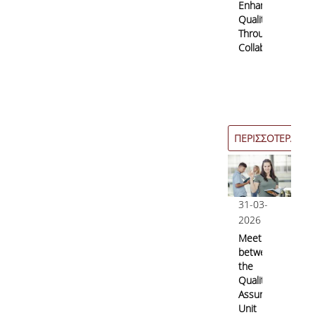
Enhancing
Quality
Through
Collaboration
ΠΕΡΙΣΣΟΤΕΡΑ
31-03-
2026
Meeting
between
the
Quality
Assurance
Unit