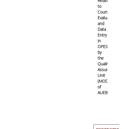
Related
to
Course/Teaching
Evaluation
and
Data
Entry
in
OPESP
by
the
Quality
Assurance
Unit
(MODIP)
of
AUEB