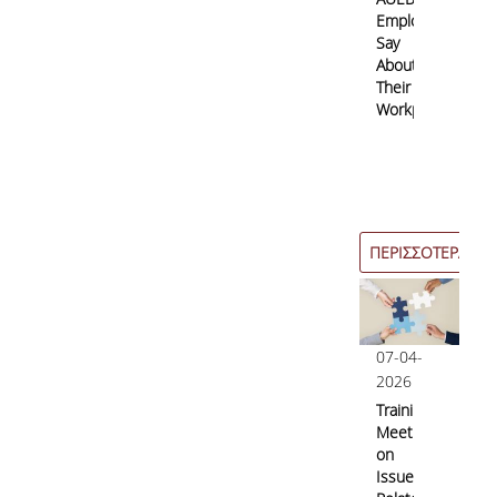
Employees
Say
About
Their
Workplace?
ΠΕΡΙΣΣΟΤΕΡΑ
07-04-
2026
Training
Meetings
on
Issues