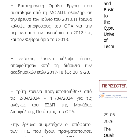
and
Η Επιστημονική Ομάδα Έργου, που
Undergraduate
Business
συστάθηκε από τη ΜΟ.ΔΙ.Π. ολοκλήρωσε
to
την έρευνα τον Ιούνιο του 2018. Η έρευνα
Postgraduate
the
κάλυψε αποφοίτους του ΟΠΑ για την
Cyprus
περίοδο από τον Ιανουάριο του 2012 έως
University
και τον Φεβρουάριο του 2018.
of
Quality Data
Technology
Η δεύτερη έρευνα κάλυψε όσους
αποφοίτησαν κατά τη διάρκεια των
Surveys
ακαδημαϊκών ετών 2017-18 έως 2019-20.
ΠΕΡΙΣΣΟΤΕΡΑ
International Presence
Η τρίτη έρευνα πραγματοποιήθηκε από
τις 2/04/2024 – 11/04/2024 για τις
ανάγκες του ΕΣΔΠ της Μονάδας
Rankings
Διασφάλισης Ποιότητας του ΟΠΑ.
29-06-
2026
Corporate Social Responsibility
Στην έρευνα συμμετείχαν οι απόφοιτοι
The
των ΠΠΣ, που έχουν πραγματοποιήσει
Quality