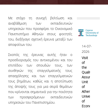
Quality System
Με στόχο τη συνεχή βελτίωση και
αναβάθμιση των εκπαιδευτικών
Quality Policy
υπηρεσιών που προσφέρει το Οικονομικό
Πανεπιστήμιο Αθηνών στους φοιτητές
του, διεξήγαγε σχετική έρευνα μεταξύ των
Internal Evaluation
αποφοίτων του.
14-07-
2026
Σκοπός της έρευνας αυτής ήταν ο
Visit
προσδιορισμός του αντικειμένου και του
Undergraduate Courses Evaluation
of
επιπέδου των σπουδών τους, των
the
Postgraduate Courses Evaluation
συνθηκών της επαγγελματικής τους
Quality
απασχόλησης και των επαγγελματικών
Assurance
τους βημάτων, καθώς και η αποτύπωση
Unit
της άποψής τους για μια σειρά θεμάτων
of
Accreditation
Athens
που κρίνονται σημαντικά για την ποιότητα
University
των προσφερόμενων εκπαιδευτικών
of
υπηρεσιών του Πανεπιστημίου.
IQAS
Economics