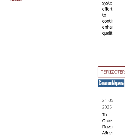
systematic
efforts
to
continuously
enhance
quality
ΠΕΡΙΣΣΟΤΕΡΑ
21-05-
2026
Το
Οικονομικό
Πανεπιστήμιο
Αθηνών