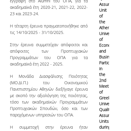
εγγραφή στο Alumni του ΟΠΑ, για τα
Assurance
Contact
ακαδημαϊκά έτη 2020-21, 2021-22, 2022-
Unit
23 και 2023-24.
of
the
Η τέταρτη έρευνα πραγματοποιήθηκε από
Athens
τις 14/10/2025 - 31/10/2025.
University
of
Στην έρευνα συμμετείχαν απόφοιτοι και
Economics
απόφοιτες των Προπτυχιακών
and
Business
Προγραμμάτων του ΟΠΑ για τα
Participates
ακαδημαϊκά έτη 2022 - 2025.
in
the
Η Μονάδα Διασφάλισης Ποιότητας
2nd
(ΜΟ.ΔΙ.Π.) του Οικονομικού
Meeting
Πανεπιστημίου Αθηνών διεξήγαγε έρευνα
of
με σκοπό την αξιολόγηση της ποιότητας,
Greek
τόσο των ακαδημαϊκών Προγραμμάτων
University
Προπτυχιακών Σπουδών, όσο και των
Quality
παρεχόμενων υπηρεσιών του ΟΠΑ.
Assurance
Units
Η συμμετοχή στην έρευνα ήταν
during