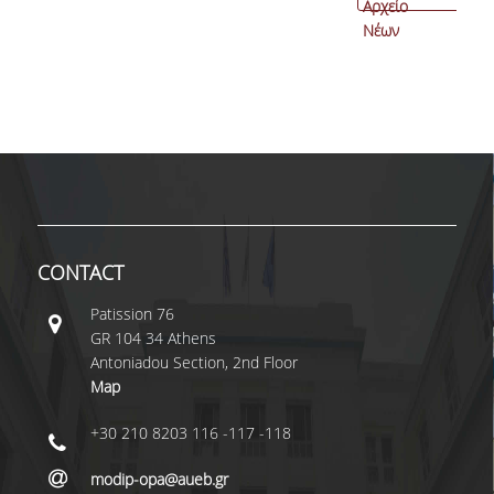
Αρχείο
Νέων
CONTACT
Patissiοn 76
GR 104 34 Athens
Antoniadou Section, 2nd Floor
Map
+30 210 8203 116 -117 -118
modip-opa@aueb.gr