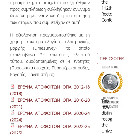
the
προαιρετική, τα στοιχεία που ζητήθηκαν
112th
προς συμπλήρωση συλλέχθηκαν ανώνυμα
Rectors’
ώστε να μην είναι δυνατή η ταυτοποίηση
Conference
των ατόμων που συμμετείχαν σε αυτή.
Η αξιολόγηση πραγματοποιήθηκε με τη
χρήση ερωτηματολογίου ηλεκτρονικής
μορφής (Limesurvey), το οποίο
περιλαμβάνει 24 ερωτήσεις κλειστού
ΠΕΡΙΣΣΟΤΕΡΑ
τύπου, ομαδοποιημένες σε 4 ενότητες
(Προσωπικά στοιχεία, Περαιτέρω σπουδές,
Εργασία, Πανεπιστήμιο).
09-06-
ΕΡΕΥΝΑ ΑΠΟΦΟΙΤΩΝ ΟΠΑ 2012-18
2026
(2018)
ΕΡΕΥΝΑ ΑΠΟΦΟΙΤΩΝ ΟΠΑ 2018-20
This
(2021)
new
distinction
ΕΡΕΥΝΑ ΑΠΟΦΟΙΤΩΝ ΟΠΑ 2020-24
recognizes
(2024)
the
ΕΡΕΥΝΑ ΑΠΟΦΟΙΤΩΝ ΟΠΑ 2022-25
University's
(2025)