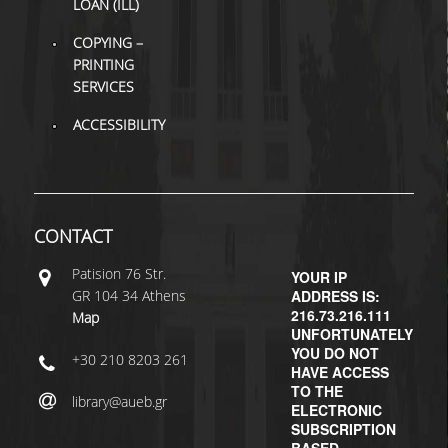
LOAN (ILL)
COPYING –
PRINTING
SERVICES
ACCESSIBILITY
CONTACT
Patisiοn 76 Str.
YOUR IP
GR 104 34 Athens
ADDRESS IS:
216.73.216.111
Map
UNFORTUNATELY
YOU DO NOT
+30 210 8203 261
HAVE ACCESS
TO THE
library@aueb.gr
ELECTRONIC
SUBSCRIPTION
BASED