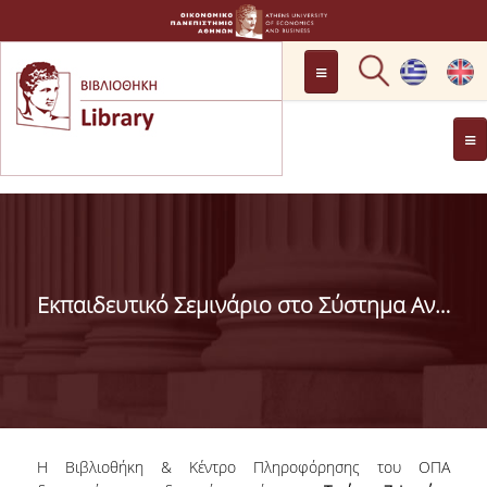
LOCATION
OPENING HOURS
GENERAL INFORMATION
CONTACT
HISTORY
LIBRARY COMMITTEE
Εκπαιδευτικό Σεμινάριο στο Σύστημα Ανίχνευσης Λογοκλοπής Turnitin
MANAGEMENT &
PERSONNEL
LIBRARY RULES
DEVELOPMENT
Η Βιβλιοθήκη & Κέντρο Πληροφόρησης του ΟΠΑ
PROJECTS