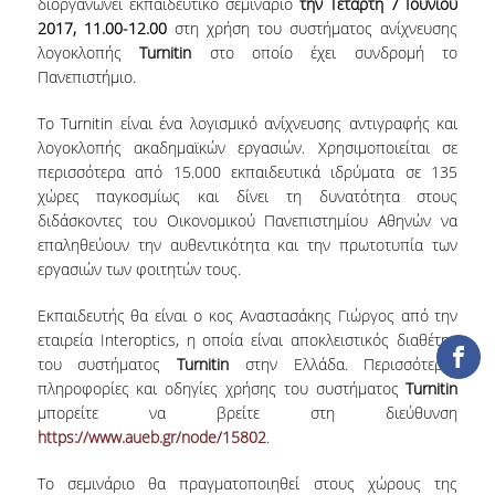
διοργανώνει εκπαιδευτικό σεμινάριο
την Τετάρτη 7 Ιουνίου
2017, 11.00-12.00
στη χρήση του συστήματος ανίχνευσης
COLLECTIONS
λογοκλοπής
Turnitin
στο οποίο έχει συνδρομή το
Πανεπιστήμιο.
PRINTED COLLECTIONS
Το Turnitin είναι ένα λογισμικό ανίχνευσης αντιγραφής και
ELECTRONIC
λογοκλοπής ακαδημαϊκών εργασιών. Χρησιμοποιείται σε
RESOURCES
περισσότερα από 15.000 εκπαιδευτικά ιδρύματα σε 135
χώρες παγκοσμίως και δίνει τη δυνατότητα στους
DEPOSITORY LIBRARIES
διδάσκοντες του Οικονομικού Πανεπιστημίου Αθηνών να
επαληθεύουν την αυθεντικότητα και την πρωτοτυπία των
SERVICES
εργασιών των φοιτητών τους.
BORROWING
Εκπαιδευτής θα είναι ο κος Αναστασάκης Γιώργος από την
εταιρεία Interoptics, η οποία είναι αποκλειστικός διαθέτης
INTERLIBRARY LOAN (ILL
του συστήματος
Turnitin
στην Ελλάδα. Περισσότερες
πληροφορίες και οδηγίες χρήσης του συστήματος
Turnitin
COPYING – PRINTING
μπορείτε να βρείτε στη διεύθυνση
SERVICES
https://www.aueb.gr/node/15802
.
ACCESSIBILITY
Το σεμινάριο θα πραγματοποιηθεί στους χώρους της