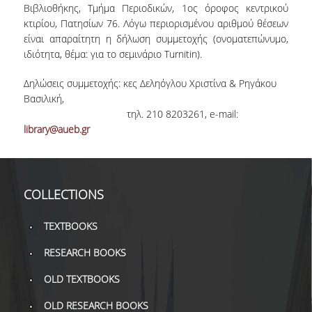
Βιβλιοθήκης, Τμήμα Περιοδικών, 1ος όροφος κεντρικού
TOOLS
κτιρίου, Πατησίων 76. Λόγω περιορισμένου αριθμού θέσεων
είναι απαραίτητη η δήλωση συμμετοχής (ονοματεπώνυμο,
LIBRARY GUIDES
ιδιότητα, θέμα: για το σεμινάριο Turnitin).
REFERENCES
Δηλώσεις συμμετοχής: κες Δεληόγλου Χριστίνα & Ρηγάκου
Βασιλική,
WOS
τηλ. 210 8203261, e-mail:
library@aueb.gr
SCOPUS
GOOGLE SCHOLAR
MICROSOFT ACADEMIC
COLLECTIONS
SEARCH
TEXTBOOKS
INCITES JOURNAL
CITATION REPORTS
RESEARCH BOOKS
AUEB WEB ARCHIVE
OLD TEXTBOOKS
SYNERGIES
OLD RESEARCH BOOKS