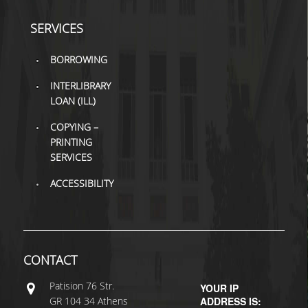
SERVICES
H.E.LI.N.
HEAL LINK
BORROWING
HEAL-LINK PORTAL
INTERLIBRARY
LOAN (ILL)
QAUAL
COPYING –
SCHOLARLY
PRINTING
COMMUNICATION
SERVICES
ACCESSIBILITY
CONTACT
Patisiοn 76 Str.
YOUR IP
GR 104 34 Athens
ADDRESS IS: