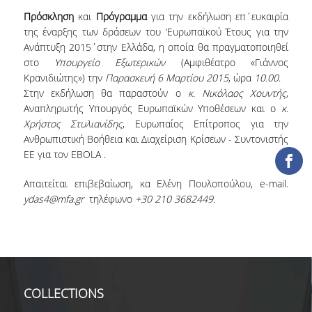
Πρόσκληση
και
Πρόγραμμα
για την εκδήλωση επ΄ευκαιρία
COLLECTIONS
της έναρξης των δράσεων του ‘Ευρωπαϊκού Έτους για την
Ανάπτυξη 2015΄στην Ελλάδα, η οποία θα πραγματοποιηθεί
PRINTED COLLECTIONS
στο
Υπουργείο Εξωτερικών
(Αμφιθέατρο «Γιάννος
Κρανιδιώτης») την
Παρασκευή 6 Μαρτίου 2015
, ώρα
10.00
.
ELECTRONIC
Στην εκδήλωση θα παραστούν ο
κ. Νικόλαος Χουντής
,
RESOURCES
Αναπληρωτής Υπουργός Ευρωπαϊκών Υποθέσεων και ο
κ.
Χρήστος Στυλιανίδης
, Ευρωπαίος Επίτροπος για την
DEPOSITORY LIBRARIES
Ανθρωπιστική Βοήθεια και Διαχείριση Κρίσεων - Συντονιστής
ΕΕ για τον EBOLA .
SERVICES
Απαιτείται επιβεβαίωση, κα Ελένη Πουλοπούλου, e-mail.
BORROWING
ydas4@mfa.gr
τηλέφωνο
+30 210 3682449
.
INTERLIBRARY LOAN (ILL
COPYING – PRINTING
SERVICES
ACCESSIBILITY
COLLECTIONS