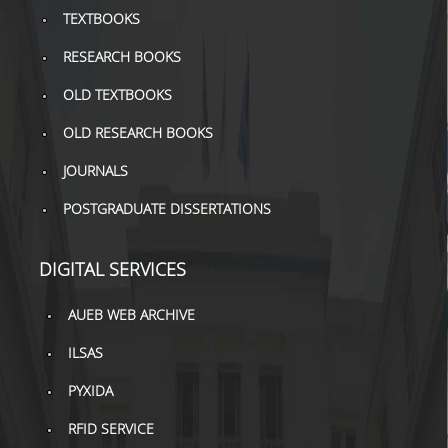
TOOLS
TEXTBOOKS
RESEARCH BOOKS
LIBRARY GUIDES
OLD TEXTBOOKS
REFERENCES
OLD RESEARCH BOOKS
WOS
JOURNALS
SCOPUS
POSTGRADUATE DISSERTATIONS
GOOGLE SCHOLAR
DIGITAL SERVICES
MICROSOFT ACADEMIC
SEARCH
AUEB WEB ARCHIVE
INCITES JOURNAL
CITATION REPORTS
ILSAS
PYXIDA
AUEB WEB ARCHIVE
RFID SERVICE
SYNERGIES