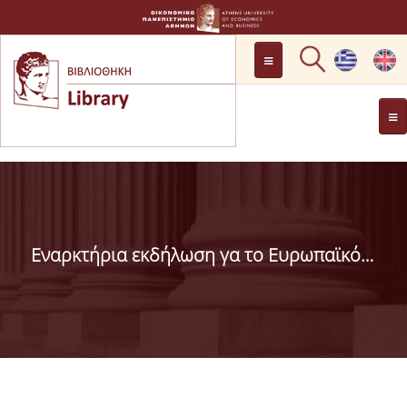
LOCATION
OPENING HOURS
GENERAL INFORMATION
CONTACT
HISTORY
LIBRARY COMMITTEE
Εναρκτήρια εκδήλωση γα το Ευρωπαϊκό Έτος για την Ανάπτυξη 2015, Υπουργείο Εξωτερικών, Παρασκευή 6.3.2015
MANAGEMENT &
PERSONNEL
LIBRARY RULES
DEVELOPMENT
PROJECTS