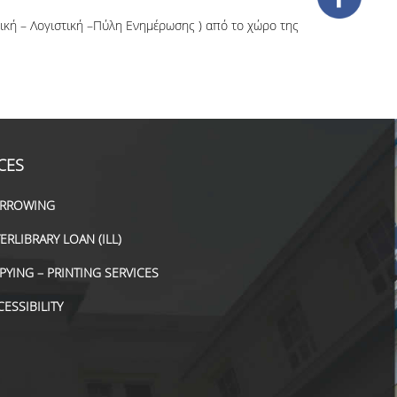
ική
–
Λογιστική
–Πύλη
Ενημέρωσης
) από το
χώρο
της
CES
RROWING
TERLIBRARY LOAN (ILL)
PYING – PRINTING SERVICES
CESSIBILITY