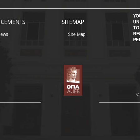
YOU
CEMENTS
SITEMAP
UN
TO
RE
News
Site Map
PE
© 