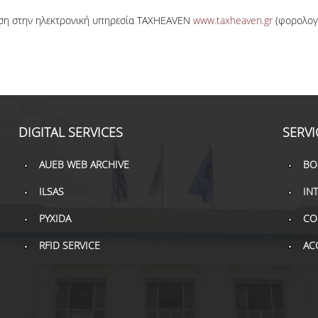
ση
στην
ηλεκτρονική
υπηρεσία
TAXHEAVEN
www.taxheaven.gr
(
φορολογ
DIGITAL SERVICES
SERVI
AUEB WEB ARCHIVE
BO
ILSAS
IN
PYXIDA
CO
RFID SERVICE
AC