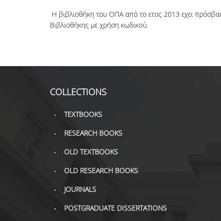
Η
βιβλιοθήκη
του ΟΠΑ από το
ετος
2013
εχει
πρόσβα
Βιβλιοθήκης
με
χρήση
κωδικού
.
COLLECTIONS
TEXTBOOKS
RESEARCH BOOKS
OLD TEXTBOOKS
OLD RESEARCH BOOKS
JOURNALS
POSTGRADUATE DISSERTATIONS