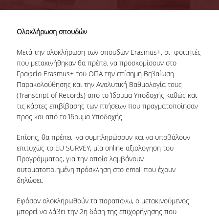
ΔΙΕΘΝΗΣ ΚΙΝΗΤΙΚΟΤΗΤΑ
Ολοκλήρωση σπουδών
ΠΑΛΑΙΟΤΕΡΑ ΕΡΓΑ
Μετά την ολοκλήρωση των σπουδών Erasmus+, οι φοιτητές
που μετακινήθηκαν θα πρέπει να προσκομίσουν στο
ΝΕΑ
Γραφείο Erasmus+ του ΟΠΑ την επίσημη Βεβαίωση
Παρακολούθησης και την Αναλυτική Βαθμολογία τους
ΚΛΑΣΙΚΗ ΚΙΝΗΤΙΚΟΤΗΤΑ
(Transcript of Records) από το Ίδρυμα Υποδοχής καθώς και
τις κάρτες επιβίβασης των πτήσεων που πραγματοποίησαν
ΔΙΕΘΝΗΣ ΚΙΝΗΤΙΚΟΤΗΤΑ
προς και από το Ίδρυμα Υποδοχής.
Επίσης, θα πρέπει να συμπληρώσουν και να υποβάλουν
επιτυχώς το EU SURVEY, μία online αξιολόγηση του
Προγράμματος, για την οποία λαμβάνουν
αυτοματοποιημένη πρόσκληση στο email που έχουν
δηλώσει.
Εφόσον ολοκληρωθούν τα παραπάνω, ο μετακινούμενος
μπορεί να λάβει την 2η δόση της επιχορήγησης που