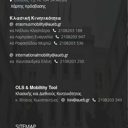
Χάρτης πρόσβασης
Κλασική Κινητικότητα
erasmusmobility@aueb.gr
κα Ντέλιου Κλεοπάτρα
2108203 188
κα Λαμπράκη Ευαγγελία
2108203 947
κα Ραφαηλίδου Μυρτώ
2108203 536
internationalmobility@aueb.gr
κα Κουτσανδρέα Ελένη
2108203 250
OLS & Mobiltity Tool
Κλασικής και Διεθνούς Κινητικότητας
κ. Βίτσιος Κωνσταντίνος
kxv@aueb.gr
2108203 349
SITEMAP