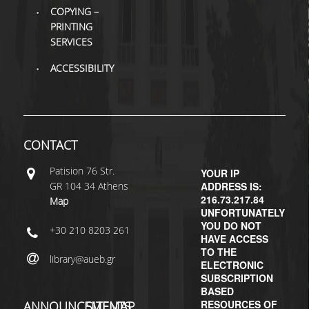
COPYING –
PRINTING
H.E.LI.N.
SERVICES
HEAL LINK
ACCESSIBILITY
HEAL-LINK PORTAL
QAUAL
SCHOLARLY
CONTACT
COMMUNICATION
Patisiοn 76 Str.
YOUR IP
GR 104 34 Athens
ADDRESS IS:
216.73.217.84
Map
UNFORTUNATELY
YOU DO NOT
+30 210 8203 261
HAVE ACCESS
TO THE
library@aueb.gr
ELECTRONIC
SUBSCRIPTION
BASED
RESOURCES OF
ANNOUNCEMENTS
SITEMAP