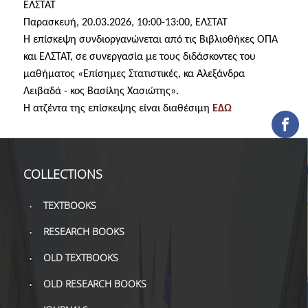
ΕΛΣΤΑΤ
COLLECTIONS
Παρασκευή, 20.03.2026, 10:00-13:00, ΕΛΣΤΑΤ
Η επίσκεψη συνδιοργανώνεται από τις Βιβλιοθήκες ΟΠΑ
PRINTED COLLECTIONS
και ΕΛΣΤΑΤ, σε συνεργασία με τους διδάσκοντες του
μαθήματος «Επίσημες Στατιστικές, κα Αλεξάνδρα
ELECTRONIC
Λειβαδά - κος Βασίλης Χασιώτης».
RESOURCES
Η ατζέντα της επίσκεψης είναι διαθέσιμη
ΕΔΩ
DEPOSITORY LIBRARIES
SERVICES
COLLECTIONS
BORROWING
TEXTBOOKS
INTERLIBRARY LOAN (ILL
RESEARCH BOOKS
COPYING – PRINTING
OLD TEXTBOOKS
SERVICES
OLD RESEARCH BOOKS
ACCESSIBILITY