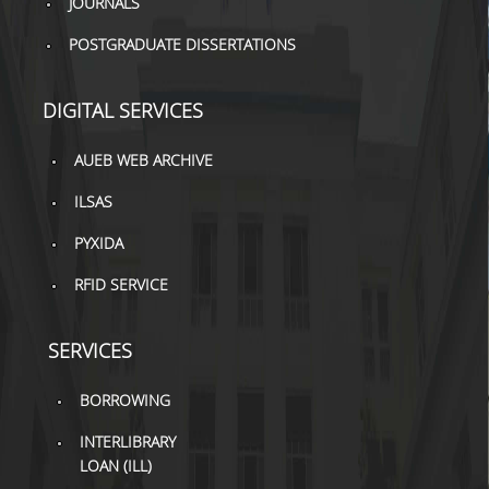
JOURNALS
TOOLS
POSTGRADUATE DISSERTATIONS
LIBRARY GUIDES
DIGITAL SERVICES
REFERENCES
AUEB WEB ARCHIVE
WOS
ILSAS
SCOPUS
PYXIDA
GOOGLE SCHOLAR
RFID SERVICE
MICROSOFT ACADEMIC
SEARCH
SERVICES
INCITES JOURNAL
CITATION REPORTS
BORROWING
AUEB WEB ARCHIVE
INTERLIBRARY
LOAN (ILL)
SYNERGIES