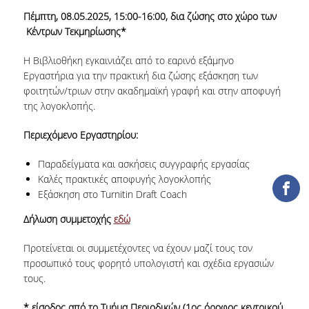
Πέμπτη, 08.05.2025, 15:00-16:00, δια ζώσης στο χώρο των
COLLECTIONS
Κέντρων Τεκμηρίωσης*
PRINTED COLLECTIONS
Η Βιβλιοθήκη εγκαινιάζει από το εαρινό εξάμηνο
Εργαστήρια για την πρακτική δια ζώσης εξάσκηση των
ELECTRONIC
φοιτητών/τριων στην ακαδημαϊκή γραφή και στην αποφυγή
RESOURCES
της λογοκλοπής.
DEPOSITORY LIBRARIES
Περιεχόμενο Εργαστηρίου:
SERVICES
Παραδείγματα και ασκήσεις συγγραφής εργασίας
Καλές πρακτικές αποφυγής λογοκλοπής
BORROWING
Εξάσκηση στο Turnitin Draft Coach
INTERLIBRARY LOAN (ILL
Δήλωση συμμετοχής
εδώ
COPYING – PRINTING
Προτείνεται οι συμμετέχοντες να έχουν μαζί τους τον
SERVICES
προσωπικό τους φορητό υπολογιστή και σχέδια εργασιών
τους.
ACCESSIBILITY
* είσοδος από το Τμήμα Περιοδικών (1
ος
όροφος κεντρικού