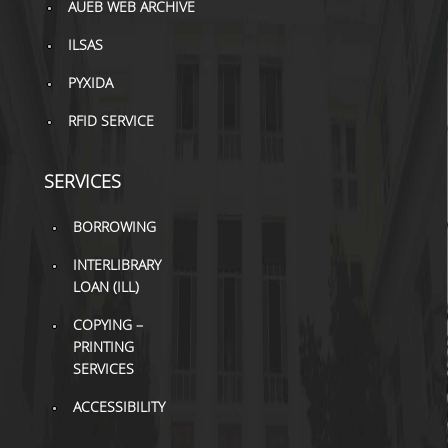
AUEB WEB ARCHIVE
H.E.LI.N.
ILSAS
HEAL LINK
PYXIDA
RFID SERVICE
HEAL-LINK PORTAL
QAUAL
SERVICES
SCHOLARLY
COMMUNICATION
BORROWING
INTERLIBRARY
LOAN (ILL)
COPYING –
PRINTING
SERVICES
ACCESSIBILITY