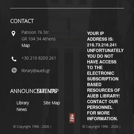
CONTACT
Patisiοn 76 Str.
YOUR IP
GR 104 34 Athens
ADDRESS IS:
216.73.216.241
Map
UNFORTUNATELY
YOU DO NOT
+30 210 8203 261
HAVE ACCESS
TO THE
library@aueb.gr
ELECTRONIC
SUBSCRIPTION
BASED
RESOURCES OF
ANNOUNCEMENTS
SITEMAP
AUEB LIBRARY!
CONTACT OUR
Library
Site Map
PERSONNEL
News
FOR MORE
INFORMATION.
© Copyright 1996 - 2026 |
© Copyright 1996 - 2026 |