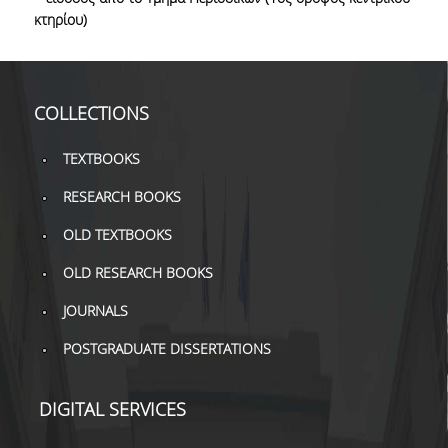
TOOLS
κτηρίου)
LIBRARY GUIDES
REFERENCES
COLLECTIONS
WOS
TEXTBOOKS
SCOPUS
RESEARCH BOOKS
GOOGLE SCHOLAR
OLD TEXTBOOKS
MICROSOFT ACADEMIC
OLD RESEARCH BOOKS
SEARCH
JOURNALS
INCITES JOURNAL
POSTGRADUATE DISSERTATIONS
CITATION REPORTS
AUEB WEB ARCHIVE
DIGITAL SERVICES
SYNERGIES