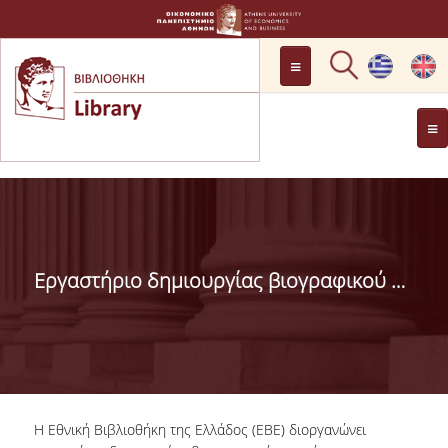
LOCATION
OPENING HOURS
GENERAL INFORMATION
CONTACT
HISTORY
LIBRARY COMMITTEE
Eργαστήριο δημιουργίας βιογραφικού σημειώματος EUROPASS, απο Εθνική Βιβλιοθήκη της Ελλάδος (ΕΒΕ)
MANAGEMENT &
PERSONNEL
LIBRARY RULES
DEVELOPMENT
Η Εθνική Βιβλιοθήκη της Ελλάδος (ΕΒΕ) διοργανώνει
PROJECTS