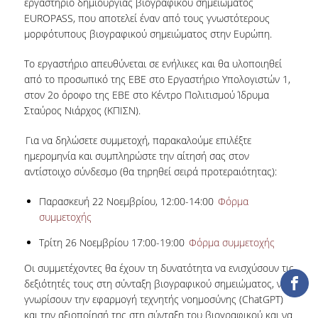
εργαστήριο δημιουργίας βιογραφικού σημειώματος
EUROPASS, που αποτελεί έναν από τους γνωστότερους
COLLECTIONS
μορφότυπους βιογραφικού σημειώματος στην Ευρώπη.
PRINTED COLLECTIONS
Το εργαστήριο απευθύνεται σε ενήλικες και θα υλοποιηθεί
από το προσωπικό της ΕΒΕ στο Εργαστήριο Υπολογιστών 1,
ELECTRONIC
στον 2ο όροφο της ΕΒΕ στο Κέντρο Πολιτισμού Ίδρυμα
RESOURCES
Σταύρος Νιάρχος (ΚΠΙΣΝ).
DEPOSITORY LIBRARIES
Για να δηλώσετε συμμετοχή, παρακαλούμε επιλέξτε
ημερομηνία και συμπληρώστε την αίτησή σας στον
SERVICES
αντίστοιχο σύνδεσμο (θα τηρηθεί σειρά προτεραιότητας):
BORROWING
Παρασκευή 22 Νοεμβρίου, 12:00-14:00
Φόρμα
συμμετοχής
INTERLIBRARY LOAN (ILL
Τρίτη 26 Νοεμβρίου 17:00-19:00
Φόρμα συμμετοχής
COPYING – PRINTING
SERVICES
Οι συμμετέχοντες θα έχουν τη δυνατότητα να ενισχύσουν τις
δεξιότητές τους στη σύνταξη βιογραφικού σημειώματος, να
ACCESSIBILITY
γνωρίσουν την εφαρμογή τεχνητής νοημοσύνης (ChatGPT)
και την αξιοποίησή της στη σύνταξη του βιογραφικού και να