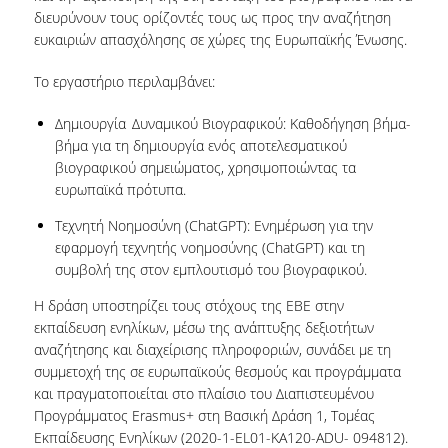
TOOLS
διευρύνουν τους ορίζοντές τους ως προς την αναζήτηση
ευκαιριών απασχόλησης σε χώρες της Ευρωπαϊκής Ένωσης.
LIBRARY GUIDES
Το εργαστήριο περιλαμβάνει:
REFERENCES
Δημιουργία
Δυναμικού Βιογραφικού
: Καθοδήγηση βήμα-
βήμα για τη δημιουργία ενός αποτελεσματικού
WOS
βιογραφικού σημειώματος, χρησιμοποιώντας τα
SCOPUS
ευρωπαϊκά πρότυπα.
Τεχνητή Νοημοσύνη (ChatGPT)
: Ενημέρωση για την
GOOGLE SCHOLAR
εφαρμογή τεχνητής νοημοσύνης (ChatGPT) και τη
συμβολή της στον εμπλουτισμό του βιογραφικού.
MICROSOFT ACADEMIC
SEARCH
Η δράση υποστηρίζει τους στόχους της ΕΒΕ στην
εκπαίδευση ενηλίκων, μέσω της ανάπτυξης δεξιοτήτων
INCITES JOURNAL
αναζήτησης και διαχείρισης πληροφοριών, συνάδει με τη
CITATION REPORTS
συμμετοχή της σε ευρωπαϊκούς θεσμούς και προγράμματα
AUEB WEB ARCHIVE
και πραγματοποιείται στο πλαίσιο του Διαπιστευμένου
Προγράμματος Erasmus+ στη Βασική Δράση 1, Τομέας
Εκπαίδευσης Ενηλίκων (2020-1-EL01-KA120-ADU- 094812).
SYNERGIES