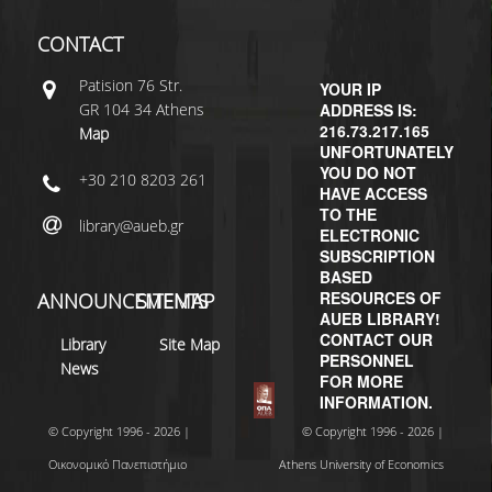
CONTACT
Patisiοn 76 Str.
YOUR IP
GR 104 34 Athens
ADDRESS IS:
216.73.217.165
Map
UNFORTUNATELY
YOU DO NOT
+30 210 8203 261
HAVE ACCESS
TO THE
library@aueb.gr
ELECTRONIC
SUBSCRIPTION
BASED
RESOURCES OF
ANNOUNCEMENTS
SITEMAP
AUEB LIBRARY!
CONTACT OUR
Library
Site Map
PERSONNEL
News
FOR MORE
INFORMATION.
© Copyright 1996 - 2026 |
© Copyright 1996 - 2026 |
Οικονομικό Πανεπιστήμιο
Athens University of Economics