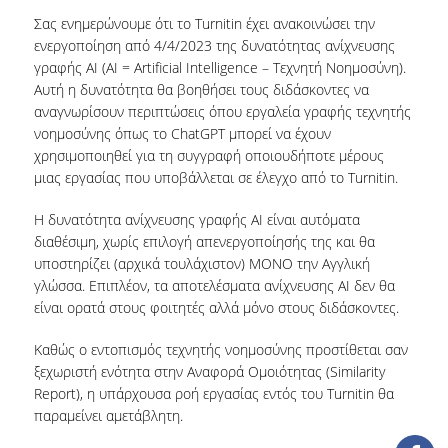
Σας ενημερώνουμε ότι το Turnitin έχει ανακοινώσει την
COLLECTIONS
ενεργοποίηση από 4/4/2023 της δυνατότητας ανίχνευσης
γραφής AI (AI = Artificial Intelligence – Τεχνητή Νοημοσύνη).
PRINTED COLLECTIONS
Αυτή η δυνατότητα θα βοηθήσει τους διδάσκοντες να
αναγνωρίσουν περιπτώσεις όπου εργαλεία γραφής τεχνητής
ELECTRONIC
νοημοσύνης όπως το ChatGPT μπορεί να έχουν
RESOURCES
χρησιμοποιηθεί για τη συγγραφή οποιουδήποτε μέρους
μιας εργασίας που υποβάλλεται σε έλεγχο από το Τurnitin.
DEPOSITORY LIBRARIES
H δυνατότητα ανίχνευσης γραφής AI είναι αυτόματα
SERVICES
διαθέσιμη, χωρίς επιλογή απενεργοποίησής της και θα
υποστηρίζει (αρχικά τουλάχιστον) ΜΟΝΟ την Αγγλική
BORROWING
γλώσσα. Επιπλέον, τα αποτελέσματα ανίχνευσης AI δεν θα
είναι ορατά στους φοιτητές αλλά μόνο στους διδάσκοντες.
INTERLIBRARY LOAN (ILL
Καθώς ο εντοπισμός τεχνητής νοημοσύνης προστίθεται σαν
COPYING – PRINTING
ξεχωριστή ενότητα στην Αναφορά Ομοιότητας (Similarity
SERVICES
Report), η υπάρχουσα ροή εργασίας εντός του Turnitin θα
παραμείνει αμετάβλητη.
ACCESSIBILITY