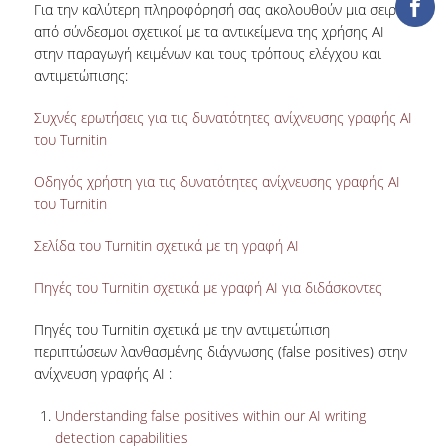
Για την καλύτερη πληροφόρησή σας ακολουθούν μια σειρά
TOOLS
από σύνδεσμοι σχετικοί με τα αντικείμενα της χρήσης ΑΙ
στην παραγωγή κειμένων και τους τρόπους ελέγχου και
LIBRARY GUIDES
αντιμετώπισης:
REFERENCES
Συχνές ερωτήσεις για τις δυνατότητες ανίχνευσης γραφής ΑΙ
του Turnitin
WOS
Οδηγός χρήστη για τις δυνατότητες ανίχνευσης γραφής ΑΙ
SCOPUS
του Turnitin
GOOGLE SCHOLAR
Σελίδα του Turnitin σχετικά με τη γραφή ΑΙ
MICROSOFT ACADEMIC
Πηγές του Turnitin σχετικά με γραφή ΑΙ για διδάσκοντες
SEARCH
Πηγές του Turnitin σχετικά με την αντιμετώπιση
INCITES JOURNAL
CITATION REPORTS
περιπτώσεων λανθασμένης διάγνωσης (false positives) στην
ανίχνευση γραφής ΑΙ :
AUEB WEB ARCHIVE
Understanding false positives within our AI writing
detection capabilities
SYNERGIES