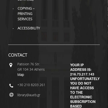
COPYING –
PRINTING
SERVICES
ACCESSIBILITY
CONTACT
Patisiοn 76 Str.
YOUR IP
GR 104 34 Athens
ADDRESS IS:
216.73.217.143
Map
UNFORTUNATELY
YOU DO NOT
+30 210 8203 261
HAVE ACCESS
TO THE
library@aueb.gr
ELECTRONIC
SUBSCRIPTION
BASED