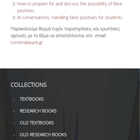
How to prepare for and discuss the possibility of false
positives
H.E.LI.N.
ΑI conversations: Handling false positives for students
HEAL LINK
Παρακαλούμε θερμά τυχόν παρατηρήσεις και ερωτήσεις
σχετικές με το θέμα να αποστέλλονται στο email:
HEAL-LINK PORTAL
turnitin@aueb.gr
QAUAL
SCHOLARLY
COMMUNICATION
COLLECTIONS
TEXTBOOKS
RESEARCH BOOKS
OLD TEXTBOOKS
OLD RESEARCH BOOKS