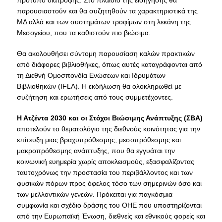
παρουσιαστούν και θα συζητηθούν τα χαρακτηριστικά της
H.E.LI.N.
ΜΔ αλλά και των συστημάτων τροφίμων στη λεκάνη της
Μεσογείου, που τα καθιστούν πιο βιώσιμα.
HEAL LINK
Θα ακολουθήσει σύντομη παρουσίαση καλών πρακτικών
HEAL-LINK PORTAL
από διάφορες βιβλιοθήκες, όπως αυτές καταγράφονται από
τη Διεθνή Ομοσπονδία Ενώσεων και Ιδρυμάτων
QAUAL
Βιβλιοθηκών (IFLA). Η εκδήλωση θα ολοκληρωθεί με
συζήτηση και ερωτήσεις από τους συμμετέχοντες.
SCHOLARLY
COMMUNICATION
Η Ατζέντα 2030 και οι Στόχοι Βιώσιμης Ανάπτυξης (ΣΒΑ)
αποτελούν το θεματολόγιο της διεθνούς κοινότητας για την
επίτευξη μιας βραχυπρόθεσμης, μεσοπρόθεσμης και
μακροπρόθεσμης ανάπτυξης, που θα εγγυάται την
κοινωνική ευημερία χωρίς αποκλεισμούς, εξασφαλίζοντας
ταυτοχρόνως την προστασία του περιβάλλοντος και των
φυσικών πόρων προς όφελος τόσο των σημερινών όσο και
των μελλοντικών γενεών. Πρόκειται για παγκόσμια
συμφωνία και σχέδιο δράσης του ΟΗΕ που υποστηρίζονται
από την Ευρωπαϊκή Ένωση, διεθνείς και εθνικούς φορείς και