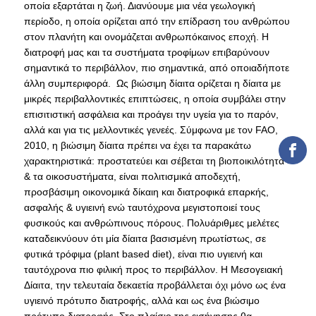
οποία εξαρτάται η ζωή. Διανύουμε μια νέα γεωλογική
TOOLS
περίοδο, η οποία ορίζεται από την επίδραση του ανθρώπου
στον πλανήτη και ονομάζεται ανθρωπόκαινος εποχή. Η
LIBRARY GUIDES
διατροφή μας και τα συστήματα τροφίμων επιβαρύνουν
σημαντικά το περιβάλλον, πιο σημαντικά, από οποιαδήποτε
REFERENCES
άλλη συμπεριφορά. Ως βιώσιμη δίαιτα ορίζεται η δίαιτα με
μικρές περιβαλλοντικές επιπτώσεις, η οποία συμβάλει στην
WOS
επισιτιστική ασφάλεια και προάγει την υγεία για το παρόν,
αλλά και για τις μελλοντικές γενεές. Σύμφωνα με τον FAO,
SCOPUS
2010, η βιώσιμη δίαιτα πρέπει να έχει τα παρακάτω
GOOGLE SCHOLAR
χαρακτηριστικά: προστατεύει και σέβεται τη βιοποικιλότητα
& τα οικοσυστήματα, είναι πολιτισμικά αποδεχτή,
MICROSOFT ACADEMIC
προσβάσιμη οικονομικά δίκαιη και διατροφικά επαρκής,
SEARCH
ασφαλής & υγιεινή ενώ ταυτόχρονα μεγιστοποιεί τους
φυσικούς και ανθρώπινους πόρους. Πολυάριθμες μελέτες
INCITES JOURNAL
καταδεικνύουν ότι μία δίαιτα βασισμένη πρωτίστως, σε
CITATION REPORTS
φυτικά τρόφιμα (plant based diet), είναι πιο υγιεινή και
ταυτόχρονα πιο φιλική προς το περιβάλλον. Η Μεσογειακή
AUEB WEB ARCHIVE
Δίαιτα, την τελευταία δεκαετία προβάλλεται όχι μόνο ως ένα
υγιεινό πρότυπο διατροφής, αλλά και ως ένα βιώσιμο
SYNERGIES
πρότυπο διατροφής. Στο πλαίσιο της εισήγησης θα