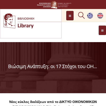
LOCATION
OPENING HOURS
GENERAL INFORMATION
CONTACT
HISTORY
LIBRARY COMMITTEE
Βιώσιμη Ανάπτυξη: οι 17 Στόχοι του ΟΗΕ Διαδικτυακή ομιλία "Μεσογειακή Δίαιτα και Βιωσιμότητα"
MANAGEMENT &
PERSONNEL
LIBRARY RULES
DEVELOPMENT
PROJECTS
Νέος κύκλος διαλέξεων από το ΔΙΚΤΥΟ ΟΙΚΟΝΟΜΙΚΩΝ