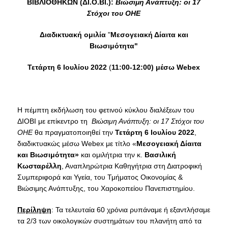
ΒΙΒΛΙΟΘΗΚΩΝ (ΔΙ.Ο.ΒΙ.):
Βιώσιμη Ανάπτυξη: οι 17
Στόχοι του ΟΗΕ
COLLECTIONS
Διαδικτυακή ομιλία
"
Μεσογειακή Δίαιτα και
PRINTED COLLECTIONS
Βιωσιμότητα"
ELECTRONIC
Τετάρτη 6 Ιουλίου 2022
(
11:00-12:00) μέσω Webex
RESOURCES
DEPOSITORY LIBRARIES
Η πέμπτη εκδήλωση του φετινού κύκλου διαλέξεων του
SERVICES
ΔΙΟΒΙ με επίκεντρο τη
Βιώσιμη Ανάπτυξη: οι 17 Στόχοι του
ΟΗΕ
θα πραγματοποιηθεί την
Τετάρτη 6 Ιουλίου 2022
,
BORROWING
διαδικτυακώς μέσω Webex με τίτλο «
Μεσογειακή Δίαιτα
και Βιωσιμότητα»
και ομιλήτρια την κ.
Βασιλική
INTERLIBRARY LOAN (ILL
Κωσταρέλλη
, Αναπληρώτρια Καθηγήτρια στη Διατροφική
Συμπεριφορά και Υγεία, του Τμήματος Οικονομίας &
COPYING – PRINTING
Βιώσιμης Ανάπτυξης, του Χαροκοπείου Πανεπιστημίου.
SERVICES
Περίληψη
: Τα τελευταία 60 χρόνια ρυπάναμε ή εξαντλήσαμε
ACCESSIBILITY
τα 2/3 των οικολογικών συστημάτων του πλανήτη από τα