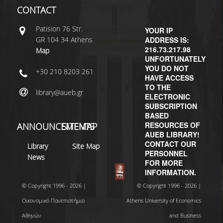
CONTACT
Patisiοn 76 Str.
YOUR IP
GR 104 34 Athens
ADDRESS IS:
216.73.217.98
Map
UNFORTUNATELY
YOU DO NOT
+30 210 8203 261
HAVE ACCESS
TO THE
library@aueb.gr
ELECTRONIC
SUBSCRIPTION
BASED
RESOURCES OF
ANNOUNCEMENTS
SITEMAP
AUEB LIBRARY!
CONTACT OUR
Library
Site Map
PERSONNEL
News
FOR MORE
INFORMATION.
© Copyright 1996 - 2026 |
© Copyright 1996 - 2026 |
Οικονομικό Πανεπιστήμιο
Athens University of Economics
Αθηνών
and Business