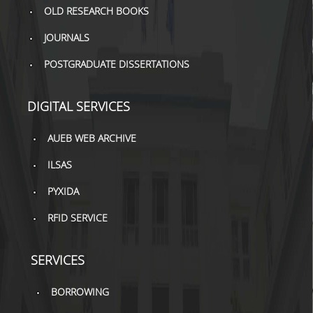
TOOLS
OLD RESEARCH BOOKS
JOURNALS
LIBRARY GUIDES
POSTGRADUATE DISSERTATIONS
REFERENCES
WOS
DIGITAL SERVICES
SCOPUS
AUEB WEB ARCHIVE
GOOGLE SCHOLAR
ILSAS
MICROSOFT ACADEMIC
PYXIDA
SEARCH
RFID SERVICE
INCITES JOURNAL
CITATION REPORTS
SERVICES
AUEB WEB ARCHIVE
BORROWING
SYNERGIES