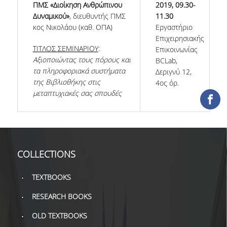
ΠΜΣ «Διοίκηση Ανθρώπινου
2019, 09.30-
COLLECTIONS
Δυναμικού»
, διευθυντής ΠΜΣ
11.30
κος Νικολάου (καθ. ΟΠΑ)
Εργαστήριο
Επιχειρησιακής
PRINTED COLLECTIONS
ΤΙΤΛΟΣ ΣΕΜΙΝΑΡΙΟΥ
:
Επικοινωνίας
Αξιοποιώντας τους πόρους και
ELECTRONIC
BCLab,
RESOURCES
τα πληροφοριακά συστήματα
Δεριγνύ 12,
της Βιβλιοθήκης στις
4ος όρ.
DEPOSITORY LIBRARIES
μεταπτυχιακές σας σπουδές
SERVICES
BORROWING
COLLECTIONS
INTERLIBRARY LOAN (ILL
TEXTBOOKS
COPYING – PRINTING
SERVICES
RESEARCH BOOKS
ACCESSIBILITY
OLD TEXTBOOKS