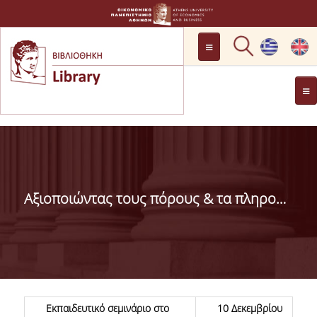
LOCATION
OPENING HOURS
GENERAL INFORMATION
CONTACT
HISTORY
LIBRARY COMMITTEE
Αξιοποιώντας τους πόρους & τα πληροφοριακά συστήματα της Βιβλιοθήκης στις μεταπτυχιακές σπουδές
MANAGEMENT &
PERSONNEL
LIBRARY RULES
DEVELOPMENT
PROJECTS
Εκπαιδευτικό σεμινάριο στο
10 Δεκεμβρίου