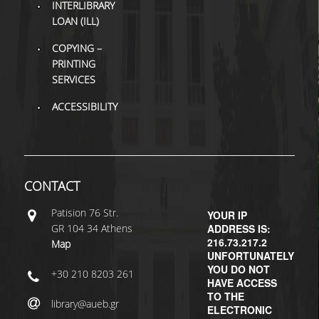
INTERLIBRARY
LOAN (ILL)
H.E.LI.N.
COPYING –
HEAL LINK
PRINTING
SERVICES
HEAL-LINK PORTAL
ACCESSIBILITY
QAUAL
SCHOLARLY
COMMUNICATION
CONTACT
Patisiοn 76 Str.
YOUR IP
GR 104 34 Athens
ADDRESS IS:
216.73.217.2
Map
UNFORTUNATELY
YOU DO NOT
+30 210 8203 261
HAVE ACCESS
TO THE
library@aueb.gr
ELECTRONIC