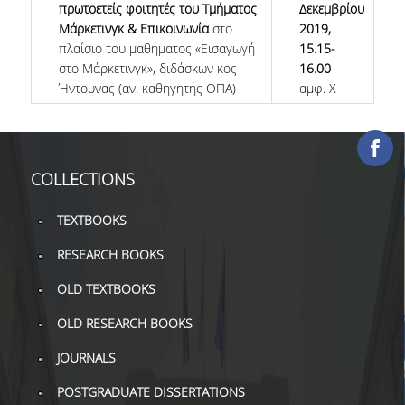
πρωτοετείς φοιτητές του Τμήματος
Δεκεμβρίου
COLLECTIONS
Μάρκετινγκ & Επικοινωνία
στο
2019,
πλαίσιο του μαθήματος «Εισαγωγή
15.15-
στο Μάρκετινγκ», διδάσκων κος
16.00
PRINTED COLLECTIONS
Ήντουνας (αν. καθηγητής ΟΠΑ)
αμφ. Χ
ELECTRONIC
RESOURCES
DEPOSITORY LIBRARIES
COLLECTIONS
SERVICES
TEXTBOOKS
BORROWING
RESEARCH BOOKS
INTERLIBRARY LOAN (ILL
OLD TEXTBOOKS
COPYING – PRINTING
OLD RESEARCH BOOKS
SERVICES
JOURNALS
ACCESSIBILITY
POSTGRADUATE DISSERTATIONS