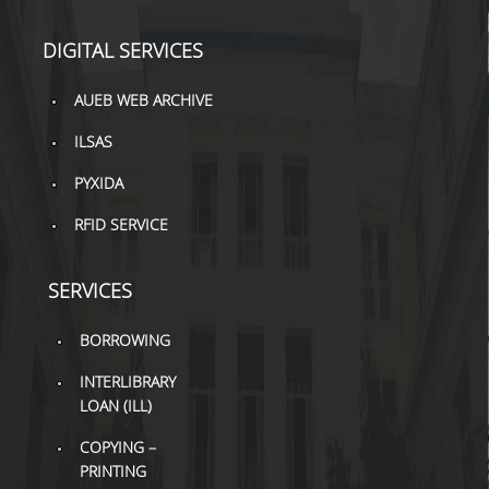
TOOLS
DIGITAL SERVICES
LIBRARY GUIDES
AUEB WEB ARCHIVE
REFERENCES
ILSAS
WOS
PYXIDA
SCOPUS
RFID SERVICE
GOOGLE SCHOLAR
SERVICES
MICROSOFT ACADEMIC
SEARCH
BORROWING
INCITES JOURNAL
INTERLIBRARY
CITATION REPORTS
LOAN (ILL)
AUEB WEB ARCHIVE
COPYING –
PRINTING
SYNERGIES