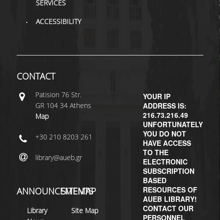
SERVICES
H.E.LI.N.
ACCESSIBILITY
HEAL LINK
HEAL-LINK PORTAL
CONTACT
QAUAL
Patisiοn 76 Str.
YOUR IP
SCHOLARLY
GR 104 34 Athens
ADDRESS IS:
COMMUNICATION
216.73.216.49
Map
UNFORTUNATELY
YOU DO NOT
+30 210 8203 261
HAVE ACCESS
TO THE
library@aueb.gr
ELECTRONIC
SUBSCRIPTION
BASED
RESOURCES OF
ANNOUNCEMENTS
SITEMAP
AUEB LIBRARY!
CONTACT OUR
Library
Site Map
PERSONNEL