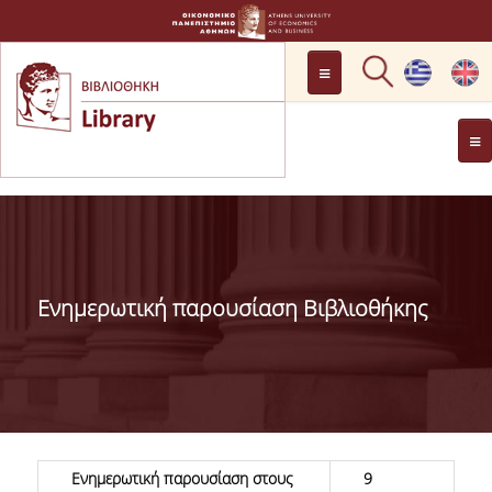
LOCATION
OPENING HOURS
GENERAL INFORMATION
CONTACT
HISTORY
LIBRARY COMMITTEE
Ενημερωτική παρουσίαση Βιβλιοθήκης
MANAGEMENT &
PERSONNEL
LIBRARY RULES
DEVELOPMENT
PROJECTS
Ενημερωτική παρουσίαση στους
9