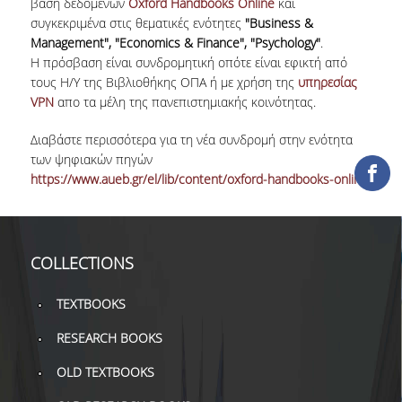
βάση δεδομένων
Oxford Handbooks Online
και
συγκεκριμένα στις θεματικές ενότητες
"Business &
COLLECTIONS
Management", "Economics & Finance", "Psychology"
.
Η πρόσβαση είναι συνδρομητική οπότε είναι εφικτή από
PRINTED COLLECTIONS
τους Η/Υ της Βιβλιοθήκης ΟΠΑ ή με χρήση της
υπηρεσίας
VPN
απο τα μέλη της πανεπιστημιακής κοινότητας.
ELECTRONIC
RESOURCES
Διαβάστε περισσότερα για τη νέα συνδρομή στην ενότητα
των ψηφιακών πηγών
DEPOSITORY LIBRARIES
https://www.aueb.gr/el/lib/content/oxford-handbooks-online
.
SERVICES
BORROWING
COLLECTIONS
INTERLIBRARY LOAN (ILL
TEXTBOOKS
COPYING – PRINTING
SERVICES
RESEARCH BOOKS
OLD TEXTBOOKS
ACCESSIBILITY