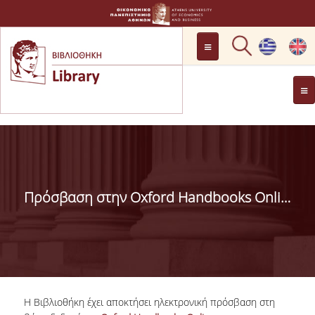
LOCATION
OPENING HOURS
GENERAL INFORMATION
CONTACT
HISTORY
LIBRARY COMMITTEE
Πρόσβαση στην Oxford Handbooks Online
MANAGEMENT &
PERSONNEL
LIBRARY RULES
DEVELOPMENT
H Βιβλιοθήκη έχει αποκτήσει ηλεκτρονική πρόσβαση στη
PROJECTS