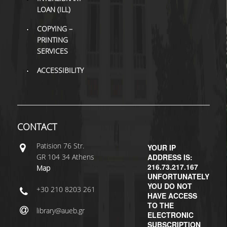
LOAN (ILL)
H.E.LI.N.
COPYING –
PRINTING
HEAL LINK
SERVICES
HEAL-LINK PORTAL
ACCESSIBILITY
QAUAL
SCHOLARLY
COMMUNICATION
CONTACT
Patisiοn 76 Str.
YOUR IP
GR 104 34 Athens
ADDRESS IS:
216.73.217.167
Map
UNFORTUNATELY
YOU DO NOT
+30 210 8203 261
HAVE ACCESS
TO THE
library@aueb.gr
ELECTRONIC
SUBSCRIPTION