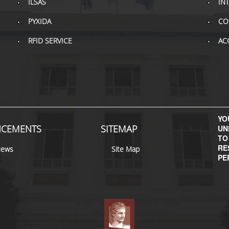
ILSAS
IN
PYXIDA
CO
RFID SERVICE
AC
YOU
CEMENTS
SITEMAP
UN
TO
RE
News
Site Map
PE