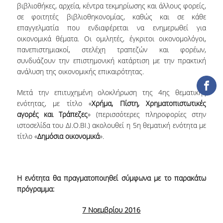
βιβλιοθήκες, αρχεία, κέντρα τεκμηρίωσης και άλλους φορείς,
TOOLS
σε φοιτητές βιβλιοθηκονομίας, καθώς και σε κάθε
επαγγελματία που ενδιαφέρεται να ενημερωθεί για
LIBRARY GUIDES
οικονομικά θέματα. Οι ομιλητές, έγκριτοι οικονομολόγοι,
πανεπιστημιακοί, στελέχη τραπεζών και φορέων,
REFERENCES
συνδυάζουν την επιστημονική κατάρτιση με την πρακτική
ανάλυση της οικονομικής επικαιρότητας.
WOS
Μετά την επιτυχημένη ολοκλήρωση της 4ης θεματικής
SCOPUS
ενότητας, με τίτλο «
Χρήμα, Πίστη, Χρηματοπιστωτικές
GOOGLE SCHOLAR
αγορές και Τράπεζες
» (περισσότερες πληροφορίες στην
ιστοσελίδα του ΔΙ.Ο.ΒΙ.) ακολουθεί η 5η θεματική ενότητα με
MICROSOFT ACADEMIC
τίτλο «
Δημόσια οικονομικά
».
SEARCH
INCITES JOURNAL
CITATION REPORTS
Η ενότητα θα πραγματοποιηθεί σύμφωνα με το παρακάτω
πρόγραμμα:
AUEB WEB ARCHIVE
7 Νοεμβρίου 2016
SYNERGIES