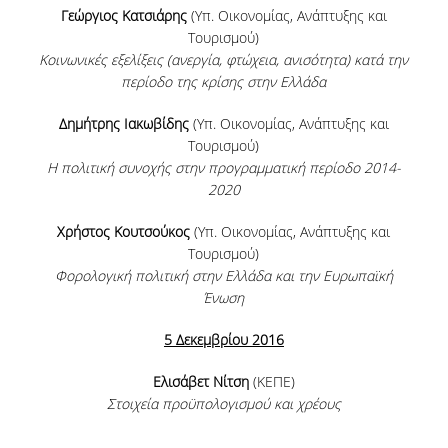
Γεώργιος Κατσιάρης
(Υπ. Οικονομίας, Ανάπτυξης και
Τουρισμού)
H.E.LI.N.
Κοινωνικές εξελίξεις (ανεργία, φτώχεια, ανισότητα) κατά την
HEAL LINK
περίοδο της κρίσης στην Ελλάδα
HEAL-LINK PORTAL
Δημήτρης Ιακωβίδης
(Υπ. Οικονομίας, Ανάπτυξης και
Τουρισμού)
QAUAL
Η πολιτική συνοχής στην προγραμματική περίοδο 2014-
2020
SCHOLARLY
COMMUNICATION
Χρήστος Κουτσούκος
(Υπ. Οικονομίας, Ανάπτυξης και
Τουρισμού)
Φορολογική πολιτική στην Ελλάδα και την Ευρωπαϊκή
Ένωση
5 Δεκεμβρίου 2016
Ελισάβετ Νίτση
(ΚΕΠΕ)
Στοιχεία προϋπολογισμού και χρέους