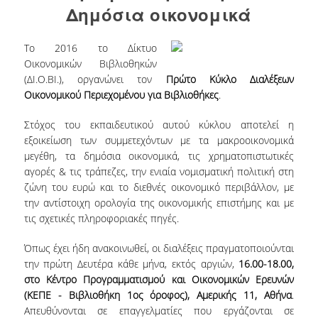
Δημόσια οικονομικά
COLLECTIONS
Το 2016 το Δίκτυο
PRINTED COLLECTIONS
Οικονομικών Βιβλιοθηκών
(ΔΙ.Ο.ΒΙ.), οργανώνει τον
Πρώτο Κύκλο Διαλέξεων
ELECTRONIC
Οικονομικού Περιεχομένου για Βιβλιοθήκες
.
RESOURCES
Στόχος του εκπαιδευτικού αυτού κύκλου αποτελεί η
DEPOSITORY LIBRARIES
εξοικείωση των συμμετεχόντων με τα μακροοικονομικά
μεγέθη, τα δημόσια οικονομικά, τις χρηματοπιστωτικές
SERVICES
αγορές & τις τράπεζες, την ενιαία νομισματική πολιτική στη
ζώνη του ευρώ και το διεθνές οικονομικό περιβάλλον, με
BORROWING
την αντίστοιχη ορολογία της οικονομικής επιστήμης και με
τις σχετικές πληροφοριακές πηγές.
INTERLIBRARY LOAN (ILL
Όπως έχει ήδη ανακοινωθεί, οι διαλέξεις πραγματοποιούνται
COPYING – PRINTING
την πρώτη Δευτέρα κάθε μήνα, εκτός αργιών,
16.00-18.00,
SERVICES
στο Κέντρο Προγραμματισμού και Οικονομικών Ερευνών
(ΚΕΠΕ - Βιβλιοθήκη 1ος όροφος), Αμερικής 11, Αθήνα
.
ACCESSIBILITY
Απευθύνονται σε επαγγελματίες που εργάζονται σε