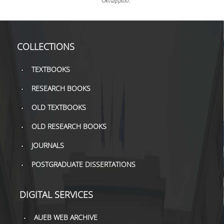
Οκτωβρίου.
H.E.LI.N.
HEAL LINK
COLLECTIONS
HEAL-LINK PORTAL
TEXTBOOKS
QAUAL
RESEARCH BOOKS
SCHOLARLY
OLD TEXTBOOKS
COMMUNICATION
OLD RESEARCH BOOKS
JOURNALS
POSTGRADUATE DISSERTATIONS
DIGITAL SERVICES
AUEB WEB ARCHIVE