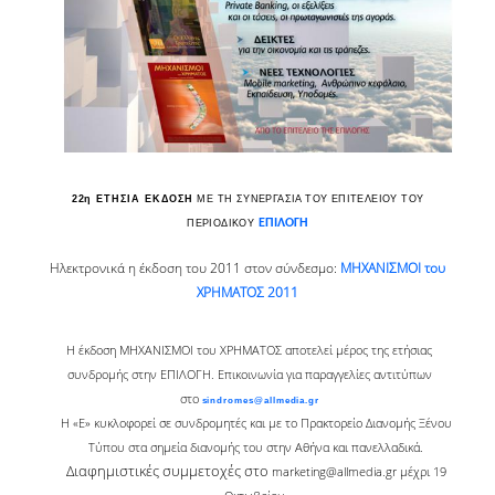
TOOLS
LIBRARY GUIDES
REFERENCES
WOS
22
η
ΕΤΗΣΙΑ ΕΚΔΟΣΗ
ΜΕ ΤΗ ΣΥΝΕΡΓΑΣΙΑ ΤΟΥ ΕΠΙΤΕΛΕΙΟΥ ΤΟΥ
SCOPUS
ΕΠΙΛΟΓΗ
ΠΕΡΙΟΔΙΚΟΥ
GOOGLE SCHOLAR
Ηλεκτρονικά η έκδοση του 2011 στον σύνδεσμο:
ΜΗΧΑΝΙΣΜΟΙ του
ΧΡΗΜΑΤΟΣ 2011
MICROSOFT ACADEMIC
SEARCH
H έκδοση Μ
H
Χ
ANI
ΣΜΟΙ του ΧΡΗΜΑΤΟΣ αποτελεί μέρος της ετήσιας
INCITES JOURNAL
συνδρομής στην ΕΠΙΛΟΓΗ. Επικοινωνία για παραγγελίες αντιτύπων
CITATION REPORTS
στο
sindromes@allmedia.gr
Η «Ε» κυκλοφορεί σε συνδρομητές και με το Πρακτορείο Διανομής Ξένου
AUEB WEB ARCHIVE
Τύπου στα σημεία διανομής του στην Αθήνα και πανελλαδικά.
Διαφημιστικές συμμετοχές στο
marketing@allmedia.gr
μέχρι 19
SYNERGIES