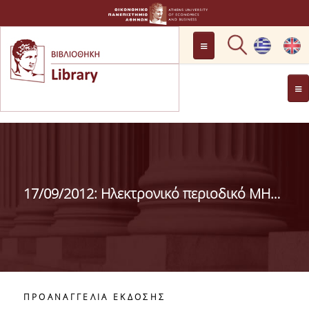
LOCATION
OPENING HOURS
GENERAL INFORMATION
CONTACT
HISTORY
LIBRARY COMMITTEE
17/09/2012: Ηλεκτρονικό περιοδικό ΜΗΧΑΝΙΣΜΟΙ ΤΟΥ ΧΡΗΜΑΤΟΣ - Προαναγγελία έκδοσης
MANAGEMENT &
PERSONNEL
LIBRARY RULES
DEVELOPMENT
PROJECTS
ΠΡΟΑΝΑΓΓΕΛΙΑ ΕΚΔΟΣΗΣ