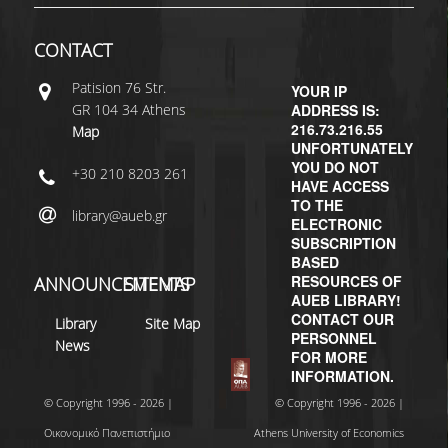
CONTACT
Patisiοn 76 Str.
YOUR IP
GR 104 34 Athens
ADDRESS IS:
216.73.216.55
Map
UNFORTUNATELY
YOU DO NOT
+30 210 8203 261
HAVE ACCESS
TO THE
library@aueb.gr
ELECTRONIC
SUBSCRIPTION
BASED
RESOURCES OF
ANNOUNCEMENTS
SITEMAP
AUEB LIBRARY!
CONTACT OUR
Library
Site Map
PERSONNEL
News
FOR MORE
INFORMATION.
© Copyright 1996 - 2026 |
© Copyright 1996 - 2026 |
Οικονομικό Πανεπιστήμιο
Athens University of Economics