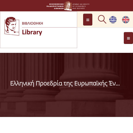
LOCATION
OPENING HOURS
GENERAL INFORMATION
CONTACT
HISTORY
LIBRARY COMMITTEE
Ελληνική Προεδρία της Ευρωπαϊκής Ένωσης 1/1/2014-30/6/2014
MANAGEMENT &
PERSONNEL
LIBRARY RULES
DEVELOPMENT
PROJECTS