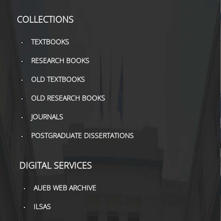
TOOLS
COLLECTIONS
LIBRARY GUIDES
TEXTBOOKS
REFERENCES
RESEARCH BOOKS
WOS
OLD TEXTBOOKS
SCOPUS
OLD RESEARCH BOOKS
GOOGLE SCHOLAR
JOURNALS
MICROSOFT ACADEMIC
POSTGRADUATE DISSERTATIONS
SEARCH
INCITES JOURNAL
DIGITAL SERVICES
CITATION REPORTS
AUEB WEB ARCHIVE
AUEB WEB ARCHIVE
ILSAS
SYNERGIES