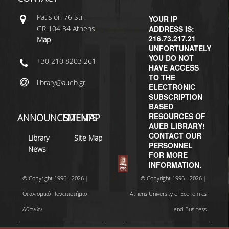
Patisiοn 76 Str.
YOUR IP
GR 104 34 Athens
ADDRESS IS:
216.73.217.21
Map
UNFORTUNATELY
YOU DO NOT
+30 210 8203 261
HAVE ACCESS
TO THE
library@aueb.gr
ELECTRONIC
SUBSCRIPTION
BASED
RESOURCES OF
ANNOUNCEMENTS
SITEMAP
AUEB LIBRARY!
CONTACT OUR
Library
Site Map
PERSONNEL
News
FOR MORE
INFORMATION.
© Copyright 1996 - 2026 |
© Copyright 1996 - 2026 |
Οικονομικό Πανεπιστήμιο
Athens University of Economics
Αθηνών
and Business