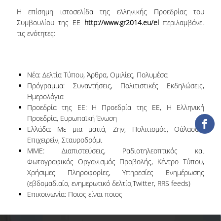
Η επίσημη ιστοσελίδα της ελληνικής Προεδρίας του
COLLECTIONS
Συμβουλίου της ΕΕ
http://www.gr2014.eu/el
περιλαμβάνει
τις ενότητες:
PRINTED COLLECTIONS
ELECTRONIC
RESOURCES
Νέα: Δελτία Τύπου, Άρθρα, Ομιλίες, Πολυμέσα
Πρόγραμμα: Συναντήσεις, Πολιτιστικές Εκδηλώσεις,
DEPOSITORY LIBRARIES
Ημερολόγια
Προεδρία της ΕΕ: Η Προεδρία της ΕΕ, H Ελληνική
SERVICES
Προεδρία, Ευρωπαϊκή Ένωση
Ελλάδα: Με μια ματιά, Ζην, Πολιτισμός, Θάλασσα,
BORROWING
Επιχειρείν, Σταυροδρόμι
ΜΜΕ: Διαπιστεύσεις, Ραδιοτηλεοπτικός και
INTERLIBRARY LOAN (ILL
Φωτογραφικός Οργανισμός Προβολής, Κέντρο Τύπου,
Χρήσιμες Πληροφορίες, Υπηρεσίες Ενημέρωσης
COPYING – PRINTING
(εβδομαδιαίο, ενημερωτικό δελτίο,Twitter, RRS feeds)
SERVICES
Επικοινωνία: Ποιος είναι ποιος
ACCESSIBILITY