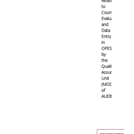
Related
to
Course/Teaching
Evaluation
and
Data
Entry
in
OPESP
by
the
Quality
Assurance
Unit
(MODIP)
of
AUEB