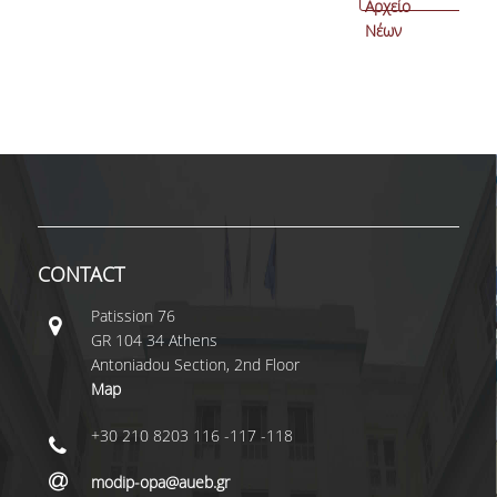
Αρχείο
Νέων
CONTACT
Patissiοn 76
GR 104 34 Athens
Antoniadou Section, 2nd Floor
Map
+30 210 8203 116 -117 -118
modip-opa@aueb.gr