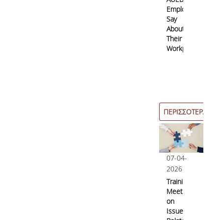
Employees
Say
About
Their
Workplace?
ΠΕΡΙΣΣΟΤΕΡΑ
07-04-
2026
Training
Meetings
on
Issues