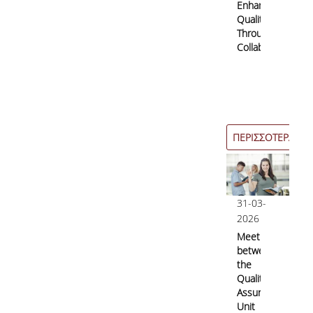
Enhancing
Quality
Through
Collaboration
ΠΕΡΙΣΣΟΤΕΡΑ
31-03-
2026
Meeting
between
the
Quality
Assurance
Unit