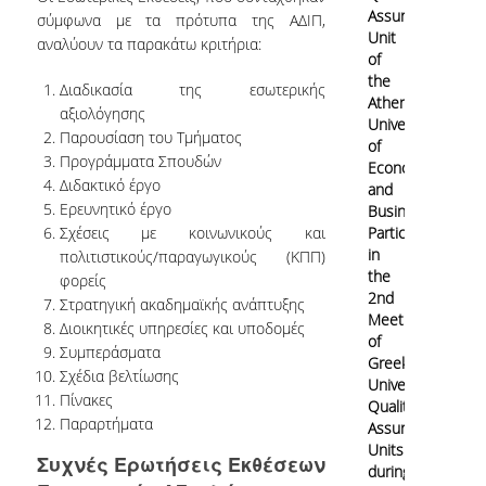
Assurance
σύμφωνα με τα πρότυπα της ΑΔΙΠ,
Contact
Unit
αναλύουν τα παρακάτω κριτήρια:
of
the
Διαδικασία της εσωτερικής
Athens
αξιολόγησης
University
Παρουσίαση του Τμήματος
of
Προγράμματα Σπουδών
Economics
Διδακτικό έργο
and
Ερευνητικό έργο
Business
Σχέσεις με κοινωνικούς και
Participates
in
πολιτιστικούς/παραγωγικούς (ΚΠΠ)
the
φορείς
2nd
Στρατηγική ακαδημαϊκής ανάπτυξης
Meeting
Διοικητικές υπηρεσίες και υποδομές
of
Συμπεράσματα
Greek
Σχέδια βελτίωσης
University
Πίνακες
Quality
Παραρτήματα
Assurance
Units
Συχνές Ερωτήσεις Εκθέσεων
during