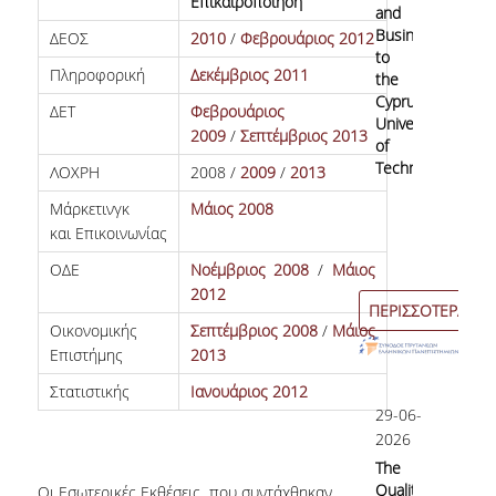
Επικαιροποίηση
and
Undergraduate
Business
ΔΕΟΣ
2010
/
Φεβρουάριος 2012
to
Πληροφορική
Δεκέμβριος 2011
Postgraduate
the
Cyprus
ΔΕΤ
Φεβρουάριος
University
2009
/
Σεπτέμβριος 2013
of
Quality Data
Technology
ΛΟΧΡΗ
2008 /
2009
/
2013
Μάρκετινγκ
Μάιος 2008
και Επικοινωνίας
Surveys
ΟΔΕ
Νοέμβριος 2008
/
Μάιος
2012
ΠΕΡΙΣΣΟΤΕΡΑ
International Presence
Οικονομικής
Σεπτέμβριος 2008
/
Μάιος
Επιστήμης
2013
Στατιστικής
Ιανουάριος 2012
Rankings
29-06-
2026
Corporate Social Responsibility
The
Quality
Οι Εσωτερικές Εκθέσεις, που συντάχθηκαν