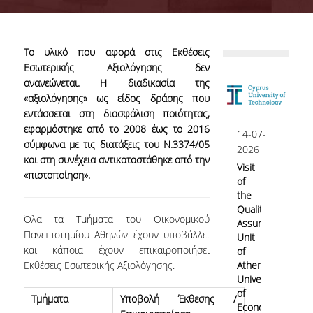
Quality System
Το υλικό που αφορά στις Εκθέσεις
Εσωτερικής Αξιολόγησης δεν
Quality Policy
ανανεώνεται. Η διαδικασία της
«αξιολόγησης» ως είδος δράσης που
εντάσσεται στη διασφάλιση ποιότητας,
Internal Evaluation
εφαρμόστηκε από το 2008 έως το 2016
14-07-
σύμφωνα με τις διατάξεις του Ν.3374/05
2026
και στη συνέχεια αντικαταστάθηκε από την
Visit
Undergraduate Courses Evaluation
«πιστοποίηση».
of
the
Postgraduate Courses Evaluation
Quality
Όλα τα Τμήματα του Οικονομικού
Assurance
Πανεπιστημίου Αθηνών έχουν υποβάλλει
Unit
και κάποια έχουν επικαιροποιήσει
of
Accreditation
Εκθέσεις Εσωτερικής Αξιολόγησης.
Athens
University
of
Τμήματα
Υποβολή Έκθεσης /
IQAS
Economics