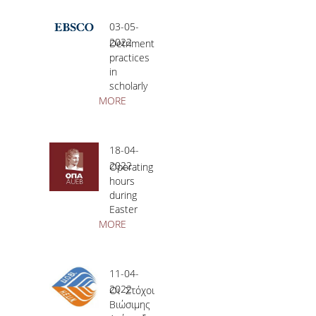
of Open
(4η
Access
διάλεξη)|
03-05-
articles
2.6.2022,
2022
Detrimental
11.00-
practices
12.00
in
scholarly
publishing
MORE
(webinar)
| May 6,
2022,
18-04-
16.00
2022
Operating
hours
during
Easter
holidays
MORE
11-04-
2022
Οι Στόχοι
Βιώσιμης