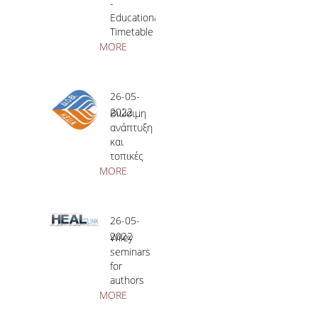
-
Educational
H.E.LI.N.
Timetable
- June
MORE
HEAL LINK
2022
HEAL-LINK PORTAL
26-05-
2022
Βιώσιμη
QAUAL
ανάπτυξη
και
SCHOLARLY
τοπικές
COMMUNICATION
κοινωνίες:
MORE
το
παράδειγμα
του
26-05-
Δικτύου
2022
Wiley
Μουσείων
seminars
του
for
Πολιτιστικού
authors
Ιδρύματος
about
MORE
Ομίλου
publication
Πειραιώς