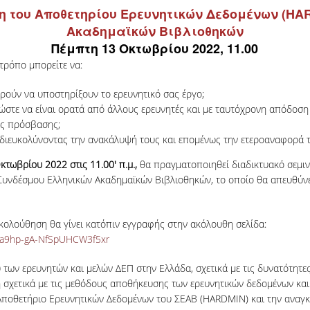
η του Αποθετηρίου Ερευνητικών Δεδομένων (HA
Ακαδημαϊκών Βιβλιοθηκών
Πέμπτη 13 Οκτωβρίου 2022, 11.00
 τρόπο μπορείτε να:
ρούν να υποστηρίξουν το ερευνητικό σας έργο;
ώστε να είναι ορατά από άλλους ερευνητές και με ταυτόχρονη απόδοση
ης πρόσβασης;
 διευκολύνοντας την ανακάλυψή τους και επομένως την ετεροαναφορά τ
τωβρίου 2022 στις 11.00' π.μ.,
θα πραγματοποιηθεί διαδικτυακό σεμι
 Συνδέσμου Ελληνικών Ακαδημαϊκών Βιβλιοθηκών, το οποίο θα απευθύνε
ακολούθηση θα γίνει κατόπιν εγγραφής στην ακόλουθη σελίδα:
Etda9hp-gA-NfSpUHCW3f5xr
 των ερευνητών και μελών ΔΕΠ στην Ελλάδα, σχετικά με τις δυνατότητε
 σχετικά με τις μεθόδους αποθήκευσης των ερευνητικών δεδομένων και
 Αποθετήριο Ερευνητικών Δεδομένων του ΣΕΑΒ (HARDMIN) και την αναγ