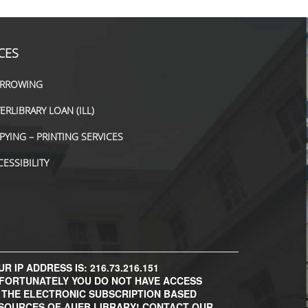
CES
RROWING
TERLIBRARY LOAN (ILL)
PYING – PRINTING SERVICES
CESSIBILITY
R IP ADDRESS IS: 216.73.216.151
FORTUNATELY YOU DO NOT HAVE ACCESS
 THE ELECTRONIC SUBSCRIPTION BASED
SOURCES OF AUEB LIBRARY! CONTACT OUR