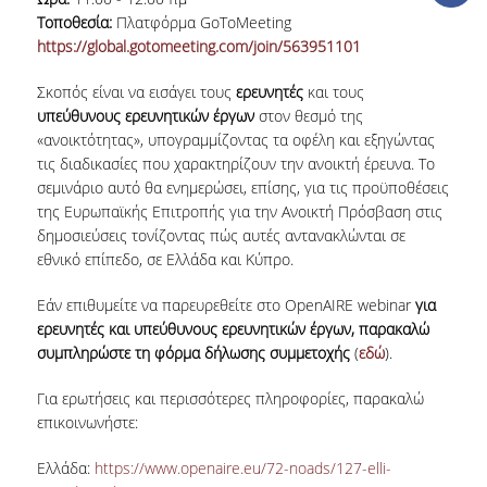
TOOLS
Τοποθεσία:
Πλατφόρμα GoToMeeting
https://global.gotomeeting.com/join/563951101
LIBRARY GUIDES
Σκοπός είναι να εισάγει τους
ερευνητές
και τους
REFERENCES
υπεύθυνους ερευνητικών έργων
στον θεσμό της
«ανοικτότητας», υπογραμμίζοντας τα οφέλη και εξηγώντας
WOS
τις διαδικασίες που χαρακτηρίζουν την ανοικτή έρευνα. Το
σεμινάριο αυτό θα ενημερώσει, επίσης, για τις προϋποθέσεις
SCOPUS
της Ευρωπαϊκής Επιτροπής για την Ανοικτή Πρόσβαση στις
δημοσιεύσεις τονίζοντας πώς αυτές αντανακλώνται σε
GOOGLE SCHOLAR
εθνικό επίπεδο, σε Ελλάδα και Κύπρο.
MICROSOFT ACADEMIC
Εάν επιθυμείτε να παρευρεθείτε στο OpenAIRE webinar
για
SEARCH
ερευνητές και υπεύθυνους ερευνητικών έργων, παρακαλώ
συμπληρώστε τη φόρμα δήλωσης συμμετοχής
(
εδώ
).
INCITES JOURNAL
CITATION REPORTS
Για ερωτήσεις και περισσότερες πληροφορίες, παρακαλώ
επικοινωνήστε:
AUEB WEB ARCHIVE
Ελλάδα:
https://www.openaire.eu/72-noads/127-elli-
SYNERGIES