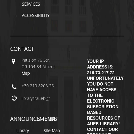
SERVICES
ACCESSIBILITY
CONTACT
Patisiοn 76 Str.
YOUR IP
GR 104 34 Athens
ADDRESS IS:
216.73.217.72
Map
UNFORTUNATELY
YOU DO NOT
+30 210 8203 261
HAVE ACCESS
TO THE
library@aueb.gr
ELECTRONIC
SUBSCRIPTION
BASED
RESOURCES OF
ANNOUNCEMENTS
SITEMAP
AUEB LIBRARY!
CONTACT OUR
Library
Site Map