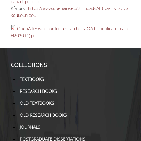
papadopoulou
Κύπρος:
https://www.openaire.eu/72-noads/48-vasiliki-sylvia-
H.E.LI.N.
koukounidou
HEAL LINK
OpenAIRE webinar for researchers_OA to publications in
H2020 (1).pdf
HEAL-LINK PORTAL
QAUAL
COLLECTIONS
SCHOLARLY
COMMUNICATION
TEXTBOOKS
RESEARCH BOOKS
OLD TEXTBOOKS
OLD RESEARCH BOOKS
JOURNALS
POSTGRADUATE DISSERTATIONS