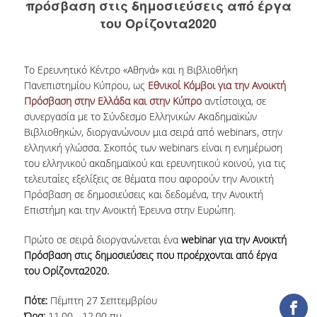
πρόσβαση στις δημοσιεύσεις από έργα
COLLECTIONS
του Ορίζοντα2020
PRINTED COLLECTIONS
Το Ερευνητικό Κέντρο «Αθηνά» και η Βιβλιοθήκη
ELECTRONIC
Πανεπιστημίου Κύπρου, ως
Εθνικοί Κόμβοι για την Ανοικτή
RESOURCES
Πρόσβαση στην Ελλάδα και στην Κύπρο
αντίστοιχα, σε
συνεργασία με το Σύνδεσμο Ελληνικών Ακαδημαϊκών
DEPOSITORY LIBRARIES
Βιβλιοθηκών, διοργανώνουν μια σειρά από webinars, στην
ελληνική γλώσσα. Σκοπός των webinars είναι η ενημέρωση
SERVICES
του ελληνικού ακαδημαϊκού και ερευνητικού κοινού, για τις
τελευταίες εξελίξεις σε θέματα που αφορούν την Ανοικτή
BORROWING
Πρόσβαση σε δημοσιεύσεις και δεδομένα, την Ανοικτή
Επιστήμη και την Ανοικτή Έρευνα στην Ευρώπη.
INTERLIBRARY LOAN (ILL
Πρώτο σε σειρά διοργανώνεται ένα
webinar για την Ανοικτή
COPYING – PRINTING
Πρόσβαση στις δημοσιεύσεις που προέρχονται από έργα
SERVICES
του Ορίζοντα2020.
ACCESSIBILITY
Πότε:
Πέμπτη 27 Σεπτεμβρίου
Ώρα:
11.00 - 12.00 πμ