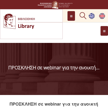
LOCATION
OPENING HOURS
GENERAL INFORMATION
CONTACT
HISTORY
LIBRARY COMMITTEE
ΠΡΟΣΚΛΗΣΗ σε webinar για την ανοικτή πρόσβαση στις δημοσιεύσεις από έργα του Ορίζοντα2020
MANAGEMENT &
PERSONNEL
LIBRARY RULES
DEVELOPMENT
ΠΡΟΣΚΛΗΣΗ σε webinar για την ανοικτή
PROJECTS