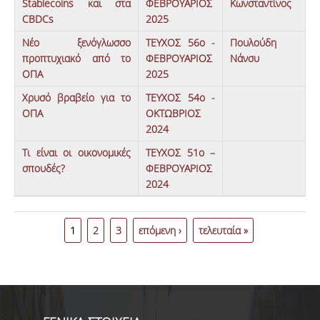
Stablecoins και στα
ΦΕΒΡΟΥΑΡΙΟΣ
Κωνσταντίνος
CBDCs
2025
Νέο ξενόγλωσσο
ΤΕΥΧΟΣ 56ο -
Πουλούδη
προπτυχιακό από το
ΦΕΒΡΟΥΑΡΙΟΣ
Νάνσυ
ΟΠΑ
2025
Χρυσό βραβείο για το
ΤΕΥΧΟΣ 54ο -
ΟΠΑ
ΟΚΤΩΒΡΙΟΣ
2024
Τι είναι οι οικονομικές
ΤΕΥΧΟΣ 51ο –
σπουδές?
ΦΕΒΡΟΥΑΡΙΟΣ
2024
Σελίδες
1
2
3
επόμενη ›
τελευταία »