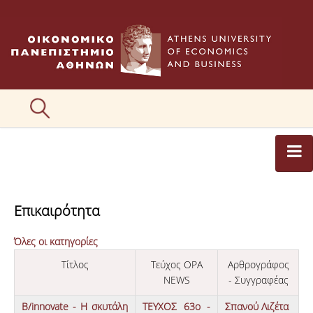
ΑΡΘΡΟΓΡΑΦΟΙ
Επικαιρότητα
ΚΑΤΗΓΟΡΙΕΣ ΑΡΘΡΩΝ
Όλες οι κατηγορίες
ΕΙΚΟΝΕΣ
Τίτλος
Τεύχος OPA
Αρθρογράφος
ΣΥΝΤΑΚΤΙΚΗ ΟΜΑΔΑ
NEWS
- Συγγραφέας
ΕΠΙΚΟΙΝΩΝΙΑ
Β/innovate - Η σκυτάλη
ΤΕΥΧΟΣ 63ο -
Σπανού Λιζέτα