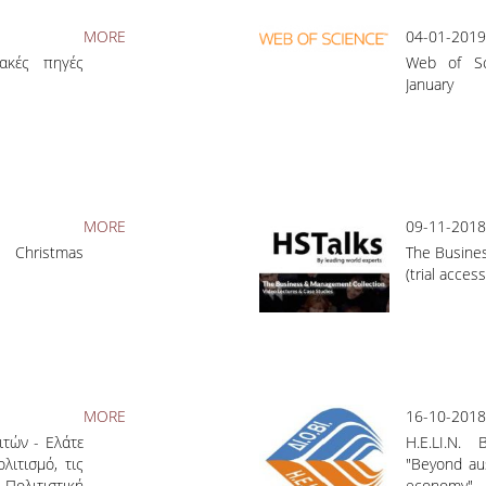
MORE
04-01-2019
ακές πηγές
Web of Sc
January
MORE
09-11-2018
 Christmas
The Busine
(trial acces
MORE
16-10-2018
τών - Ελάτε
H.E.LI.N.
λιτισμό, τις
"Beyond aus
Πολιτιστική
economy"