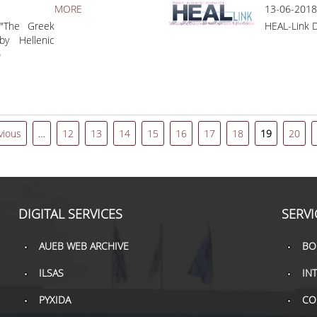
MORE
13-06-2018
 "The Greek
HEAL-Link 
by Hellenic
)
vious
…
12
13
14
15
16
17
18
19
20
DIGITAL SERVICES
SERVI
AUEB WEB ARCHIVE
BO
ILSAS
IN
PYXIDA
CO