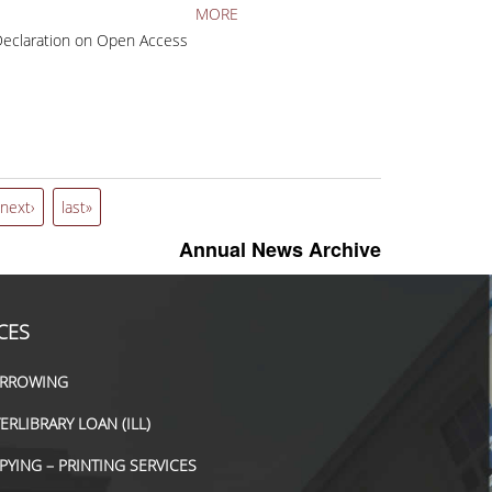
MORE
Declaration on Open Access
next›
last»
Annual News Archive
CES
RROWING
TERLIBRARY LOAN (ILL)
PYING – PRINTING SERVICES