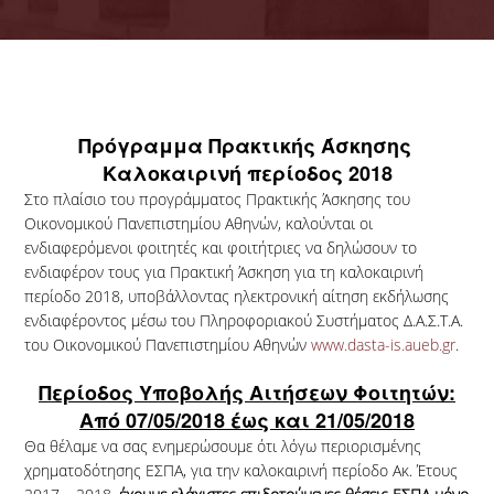
STUDENT COMPENSATION
INTERNSHIP DURATION AND
PERIODS
APPEAL AND CANCELLATION
FORMS
Πρόγραμμα Πρακτικής Άσκησης
Καλοκαιρινή περίοδος 2018
NEWS
Στο πλαίσιο του προγράμματος Πρακτικής Άσκησης του
Οικονομικού Πανεπιστημίου Αθηνών, καλούνται οι
ενδιαφερόμενοι φοιτητές και φοιτήτριες να δηλώσουν το
ενδιαφέρον τους για Πρακτική Άσκηση για τη καλοκαιρινή
περίοδο 2018, υποβάλλοντας ηλεκτρονική αίτηση εκδήλωσης
ενδιαφέροντος μέσω του Πληροφοριακού Συστήματος Δ.Α.Σ.Τ.Α.
του Οικονομικού Πανεπιστημίου Αθηνών
www.dasta-is.aueb.gr
.
Περίοδος Υποβολής Αιτήσεων Φοιτητών:
Από 07/05/2018 έως και 21/05/2018
Θα θέλαμε να σας ενημερώσουμε ότι λόγω περιορισμένης
χρηματοδότησης ΕΣΠΑ, για την καλοκαιρινή περίοδο Ακ. Έτους