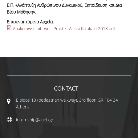
Ε.Π. «Ανάπτυξη Ανθρώπινου Δυναμικού, Εκπαίδευση και Δια
Βίου Μάθηση».
Επισυναπτόμενα Αρχεία:
Anakoinwsi foititwn - Praktiki-Askisi Kalokairi 2018.pdf
CONTACT
Elpidos 13 (pedestrian walkway), 3rd floor, GR 104 34
Athens
internship@aueb.gr