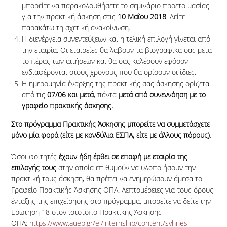
μπορείτε να παρακολουθήσετε το σεμινάριο προετοιμασίας
για την πρακτική άσκηση στις
10 Μαΐου 2018
. Δείτε
παρακάτω τη σχετική ανακοίνωση.
Η διενέργεια συνεντεύξεων και η τελική επιλογή γίνεται από
την εταιρία. Οι εταιρείες θα λάβουν τα βιογραφικά σας μετά
το πέρας των αιτήσεων και θα σας καλέσουν εφόσον
ενδιαφέρονται στους χρόνους που θα ορίσουν οι ίδιες.
Η ημερομηνία έναρξης της πρακτικής σας άσκησης ορίζεται
από τις
07/06 και μετά
, πάντα
μετά από συνεννόηση με το
γραφείο πρακτικής άσκησης.
Στο πρόγραμμα Πρακτικής Άσκησης μπορείτε να συμμετάσχετε
μόνο μία φορά (είτε με κονδύλια ΕΣΠΑ, είτε με άλλους πόρους).
Όσοι φοιτητές
έχουν ήδη έρθει σε επαφή με εταιρία της
επιλογής τους
στην οποία επιθυμούν να υλοποιήσουν την
πρακτική τους άσκηση, θα πρέπει να ενημερώσουν άμεσα το
Γραφείο Πρακτικής Άσκησης ΟΠΑ. Λεπτομέρειες για τους όρους
ένταξης της επιχείρησης στο πρόγραμμα, μπορείτε να δείτε την
Ερώτηση 18 στον ιστότοπο Πρακτικής Άσκησης
ΟΠΑ:
https://www.aueb.gr/el/internship/content/syhnes-