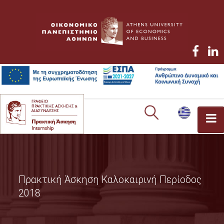
POSTGRADUATE STUDENTS
TERMS OF PARTICIPATION
Πρακτική Άσκηση Καλοκαιρινή Περίοδος
PROCEDURES
2018
EFKA REGISTRATION