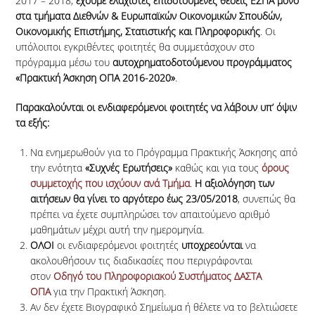
2017 – 2018,
έχουμε ελάχιστες επιδοτούμενες θέσεις ΕΣΠΑ μόνο
στα τμήματα Διεθνών & Ευρωπαϊκών Οικονομικών Σπουδών,
Οικονομικής Επιστήμης, Στατιστικής και Πληροφορικής
. Οι
υπόλοιποι εγκριθέντες φοιτητές θα συμμετάσχουν στο
πρόγραμμα μέσω του
αυτοχρηματοδοτούμενου προγράμματος
«Πρακτική Άσκηση ΟΠΑ 2016-2020»
.
Παρακαλούνται οι ενδιαφερόμενοι φοιτητές να λάβουν υπ’ όψιν
τα εξής:
Να ενημερωθούν για το Πρόγραμμα Πρακτικής Άσκησης από
την ενότητα
«Συχνές Ερωτήσεις»
καθώς και για τους
όρους
συμμετοχής που ισχύουν ανά Τμήμα
.
Η αξιολόγηση των
αιτήσεων θα γίνει το αργότερο έως 23/05/2018
, συνεπώς θα
πρέπει να έχετε συμπληρώσει τον απαιτούμενο αριθμό
μαθημάτων μέχρι αυτή την ημερομηνία.
ΟΛΟΙ
οι ενδιαφερόμενοι φοιτητές
υποχρεούνται
να
ακολουθήσουν τις διαδικασίες που περιγράφονται
στον
Οδηγό του Πληροφοριακού Συστήματος ΔΑΣΤΑ
ΟΠΑ
για την Πρακτική Άσκηση.
Αν δεν έχετε Βιογραφικό Σημείωμα ή θέλετε να το βελτιώσετε