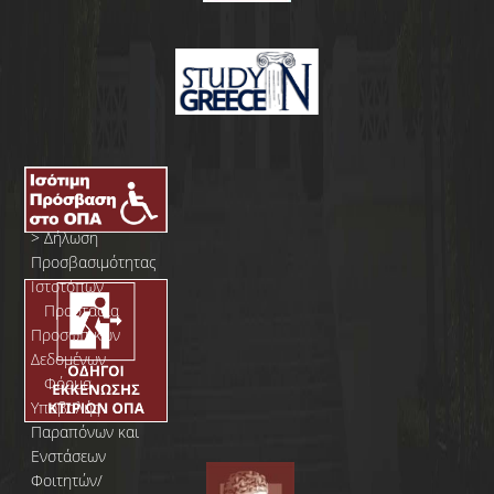
>
Δήλωση
Προσβασιμότητας
Ιστοτόπων
>
Προστασία
Προσωπικών
Δεδομένων
>
Φόρμα
Yποβολής
Παραπόνων και
Ενστάσεων
Φοιτητών/