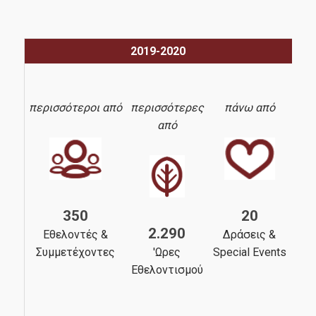
Το Πρόγραμμα
2019-2020
περισσότεροι από
περισσότερες
πάνω από
Το Έργο μας
από
350
20
2.290
Εθελοντές &
Δράσεις &
Συμμετέχοντες
'Ωρες
Special Events
Εθελοντισμού