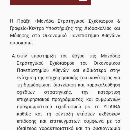
Στρατηγικός Σχεδιασμός
Η Πράξη «Μονάδα Στρατηγικού Σχεδιασμού &
Γραφείο/Κέντρο Υποστήριξης της Διδασκαλίας και
Στρατηγικό Σχέδιο 2024-27
Μάθησης στο Οικονομικό Πανεπιστήμιο Αθηνών»
αποσκοπεί:
Μελέτες
στην υποστήριξη του έργου της Μονάδας
Στρατηγικού Σχεδιασμού του Οικονομικού
ΕΣΠΑ 2021-27
Πανεπιστημίου Αθηνών και ειδικότερα στην
ενίσχυση της επιχειρησιακής του ικανότητας για
τη διαμόρφωση, διαχείριση και παρακολούθηση
Η Πράξη
σχεδίων στρατηγικής, την κατάρτιση
Στόχοι
επιχειρησιακού προγράμματος και συμφωνιών
προγραμματικού σχεδιασμού με το ΥΠΑΙΘΑ
Πακέτα Εργασίας & Παραδοτέα
καθώς και τη σύνταξη ετήσιων εκθέσεων
Ομάδα έργου
επίδοσης και επιτευγμάτων, σύμφωνα με τα
ιδιαίτερα χαρακτηριστικά και τη φυσιογνωμία