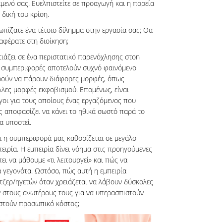
μενό σας. Ευελπιστείτε σε προαγωγή και η πορεία
 δική του κρίση.
πίζατε ένα τέτοιο δίλημμα στην εργασία σας; Θα
αφέρατε στη διοίκηση;
ιάζει σε ένα περιστατικό παρενόχλησης στοn
ς συμπεριφορές αποτελούν συχνό φαινόμενο
ρούν να πάρουν διάφορες μορφές, όπως
λλες μορφές εκφοβισμού. Επομένως, είναι
γοι για τους οποίους ένας εργαζόμενος που
ις αποφασίζει να κάνει το ηθικά σωστό παρά το
α υποστεί.
τι η συμπεριφορά μας καθορίζεται σε μεγάλο
ιρία. Η εμπειρία δίνει νόημα στις προηγούμενες
πει να μάθουμε «τι λειτουργεί» και πώς να
 γεγονότα. Ωστόσο, πώς αυτή η εμπειρία
ατζερ/ηγετών όταν χρειάζεται να λάβουν δύσκολες
 στους ανωτέρους τους για να υπερασπιστούν
οστούν προσωπικό κόστος;