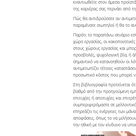
εναντιωθείτε στον άμεσα προϊστά
της καριέρας σας περνάει από τη
Πώς θα αντιδρούσατε αν αντιμετω
παραμένατε σιωπηλοί ή θα το αν
Παρότι το παραπάνω σενάριο εστ
χώρο εργασίας, οι κακοποιητικέ
στους χώρους εργασίας και μπο
προσβολές, ψυχολογική βία, ή ά
σημαντικό να κατανοηθούν οι λό
αντιμετωπίζει τέτοιες καταστάσε
προσωπικό κόστος που μπορεί ν
Στη βιβλιογραφία προτείνεται ό
βαθμό από την προηγούμενη εμπε
επιτυχίες ή αποτυχίες και επιτρέ
συμπεριφερόμαστε σε μελλοντικά
επηρεάζει τις ενέργειες των μάν
αποφάσεις, όπως το να μιλήσουν
την ηθική με τον κίνδυνο να υπ