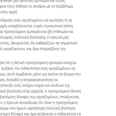
γήθηκε μια αρνητική εμπειρία και στους
χεια τους δόθηκε το σενάριο με το πρόβλημα
στην αρχή.
απόφαση ενός εργαζομένου να σιωπήσει ή να
αρχία υπερβαίνοντας τυχόν προσωπικά κόστη
α) προηγούμενη εμπειρία και (β) επιθυμία και
ύναμης (πολιτική βούληση). Η έρευνά μας
οντες, θεωρώντας ότι καθορίζουν σε σημαντικό
ς εργαζομένου, και άρα επηρεάζουν την
κε ότι η θετική προηγούμενη εμπειρία ενισχύει
 αυξάνει την πιθανότητα ενός εργαζομένου να
μως, αυτό συμβαίνει μόνο για εκείνα τα άτομα που
ηση, δηλαδή η αποφασιστικότητα να
επίτευξη ενός στόχου παρά τον κίνδυνο της
ιτική βούληση είναι χαμηλή, η προηγούμενη θετική
αμβανόμενη δύναμη των εργαζομένων, επιλέγοντας
ον, η έρευνα αποκάλυψε ότι όταν η προηγούμενη
α άτομα που έχουν υψηλότερη πολιτική βούληση
λότερη δύναμη και άρα αυξάνεται η πιθανότητα να