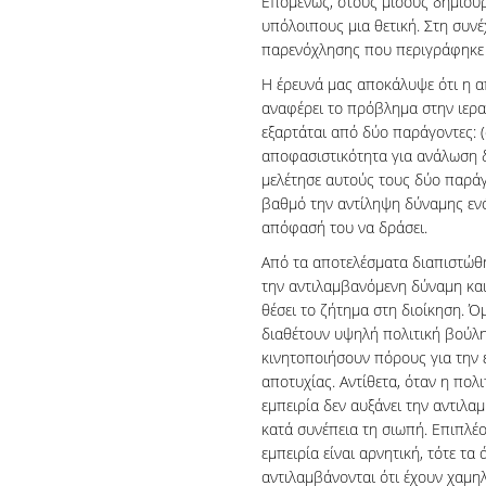
Επομένως, στους μισούς δημιουρ
υπόλοιπους μια θετική. Στη συνέ
παρενόχλησης που περιγράφηκε 
Η έρευνά μας αποκάλυψε ότι η 
αναφέρει το πρόβλημα στην ιερ
εξαρτάται από δύο παράγοντες: (
αποφασιστικότητα για ανάλωση δ
μελέτησε αυτούς τους δύο παράγ
βαθμό την αντίληψη δύναμης ενό
απόφασή του να δράσει.
Από τα αποτελέσματα διαπιστώθη
την αντιλαμβανόμενη δύναμη και
θέσει το ζήτημα στη διοίκηση. Ό
διαθέτουν υψηλή πολιτική βούλ
κινητοποιήσουν πόρους για την 
αποτυχίας. Αντίθετα, όταν η πολ
εμπειρία δεν αυξάνει την αντιλ
κατά συνέπεια τη σιωπή. Επιπλέ
εμπειρία είναι αρνητική, τότε τ
αντιλαμβάνονται ότι έχουν χαμη