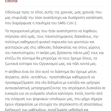
Editorial
ΑΝΑΖΗΤΗΣΗ
Οδεύουμε προς το τέλος αυτής της χρονιάς, μιας χρονιάς που
μας επιφύλαξε την τόσο αναπάντεχη και δυσάρεστη κατάσταση
που διαμόρφωσε η πανδημία του SARS-CoV-2.
Τα περιοριστικά μέτρα, που ήταν αναπότρεπτο να ληφθούν,
στέρησαν από εμάς, τους πανεπιστημιακούς δασκάλους, την
πολύτιμη καθημερινή φυσική παρουσία των φοιτητών και
φοιτητριών μας στις αίθουσες διδασκαλίας και στους χώρους
του πανεπιστημίου. Η σκέψη μας βρίσκεται πάντα μαζί τους και
ελπίζω ότι σύντομα θα μπορούμε να τους έχουμε όλους, τα
ζωντανά κύτταρα του Οργανισμού μας, και πάλι κοντά μας.
Η αλήθεια είναι ότι όλο αυτό το διάστημα δεν έχουμε μείνει
άπρακτοι, αλλά –αντιθέτως– προσπαθούμε καθημερινά να
προσαρμοζόμαστε στα νέα δεδομένα με ευελιξία και γρήγορα
αντανακλαστικά, μετασχηματίζοντας την απρόσμενη δυσκολία σε
ευκαιρία για να γινόμαστε ολοένα καλύτεροι. Εκτός λοιπόν από
την ενίσχυση των ψηφιακών υποδομών μας, που μέχρι σήμερα
έχουν εξασφαλίσει με επιτυχία την απρόσκοπτη εξ αποστάσεως
διεξαγωγή των μαθημάτων, εργαζόμαστε μεθοδικά και