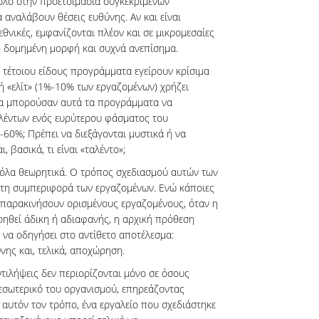
ρόλο στην προετοιμασία συγκεκριμένων
αναλάβουν θέσεις ευθύνης. Αν και είναι
θνικές, εμφανίζονται πλέον και σε μικρομεσαίες
ρη δομημένη μορφή και συχνά ανεπίσημα.
 τέτοιου είδους προγράμματα εγείρουν κρίσιμα
ή «ελίτ» (1%-10% των εργαζομένων) χρήζει
θα μπορούσαν αυτά τα προγράμματα να
αλέντων ενός ευρύτερου φάσματος του
60%; Πρέπει να διεξάγονται μυστικά ή να
, βασικά, τι είναι «ταλέντο»;
θόλα θεωρητικά. Ο τρόπος σχεδιασμού αυτών των
τη συμπεριφορά των εργαζομένων. Ενώ κάποιες
 παρακινήσουν ορισμένους εργαζομένους, όταν η
ηθεί άδικη ή αδιαφανής, η αρχική πρόθεση
 να οδηγήσει στο αντίθετο αποτέλεσμα:
νης και, τελικά, αποχώρηση.
αντιλήψεις δεν περιορίζονται μόνο σε όσους
 εσωτερικό του οργανισμού, επηρεάζοντας
 αυτόν τον τρόπο, ένα εργαλείο που σχεδιάστηκε