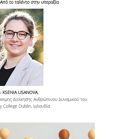
Από το ταλέντο στην υπεραξία
υ
KSENIA USANOVA
,
ώσιμης Διοίκησης Ανθρώπινου Δυναμικού του
ty College Dublin, Ιρλανδία