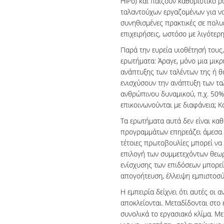
HiPo) και παίζουν καθοριστικό 
ταλαντούχων εργαζομένων για να 
συνηθισμένες πρακτικές σε πολυε
επιχειρήσεις, ωστόσο με λιγότε
Παρά την ευρεία υιοθέτησή τους,
ερωτήματα: Άραγε, μόνο μια μικρ
ανάπτυξης των ταλέντων της ή 
ενισχύσουν την ανάπτυξη των τ
ανθρώπινου δυναμικού, π.χ. 50%-
επικοινωνούνται με διαφάνεια; Και
Τα ερωτήματα αυτά δεν είναι κα
προγραμμάτων επηρεάζει άμεσα 
τέτοιες πρωτοβουλίες μπορεί να
επιλογή των συμμετεχόντων θεωρ
ενίσχυσης των επιδόσεων μπορεί
απογοήτευση, έλλειψη εμπιστοσύ
Η εμπειρία δείχνει ότι αυτές οι 
αποκλείονται. Μεταδίδονται στο
συνολικά το εργασιακό κλίμα. Με