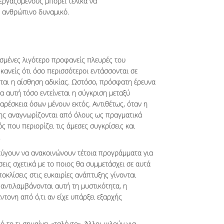
εργαζομένους μπορεί τελικά να
 ανθρώπινο δυναμικό.
σμένες λιγότερο προφανείς πλευρές του
 κανείς ότι όσο περισσότεροι εντάσσονται σε
ται η αίσθηση αδικίας. Ωστόσο, πρόσφατη έρευνα
δα αυτή τόσο εντείνεται η σύγκριση μεταξύ
αρέσκεια όσων μένουν εκτός. Αντιθέτως, όταν η
 της αναγνωρίζονται από όλους ως πραγματικά
ός που περιορίζει τις άμεσες συγκρίσεις και
.
εύγουν να ανακοινώνουν τέτοια προγράμματα για
ις σχετικά με το ποιος θα συμμετάσχει σε αυτά
αποκλίσεις στις ευκαιρίες ανάπτυξης γίνονται
 αντιλαμβάνονται αυτή τη μυστικότητα, η
ντονη από ό,τι αν είχε υπάρξει εξαρχής
το τι σημαίνει «ταλέντο». Άλλοι μιλούν για