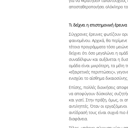
για να «κρατήσει» ταλαντούχους 
αποσταθεροποιήσει ολόκληρο το
Τι δείχνει η επιστημονική έρευνα
Σύγχρονες έρευνες φωτίζουν ορι
φαινομένου. Αρχικά, θα περίμενε
τέτοια προγράμματα τόσο μειώνε
δείχνει ότι όσο μεγαλώνει η ομά
συναδέλφων και αυξάνεται η δυσ
ομάδα είναι μικρότερη, τα μέλη
«εξαιρετικές περιπτώσεις», γεγον
ενισχύει το αίσθημα δικαιοσύνης
Επίσης, πολλές διοικήσεις αποφ
να αποφύγουν δύσκολες συζητήσε
και γιατί. Στην πράξη, όμως, οι 
αντιληπτές. Όταν οι εργαζόμενοι
αντίδρασή τους είναι συχνά πιο έ
διαφάνεια.
Τέλος, υπάρχει σύγχυση γύρω από 