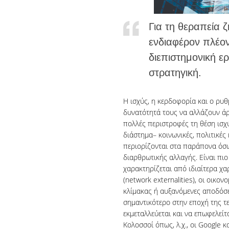
Για τη θεραπεία 
ενδιαφέρον πλέον
διεπιστημονική ε
στρατηγική.
Η ισχύς, η κερδοφορία και ο ρυθ
δυνατότητά τους να αλλάζουν άρ
πολλές περιστροφές τη θέση ισχ
διάστημα– κοινωνικές, πολιτικές 
περιορίζονται στα παράπονα όσω
διαρθρωτικής αλλαγής. Είναι πιο
χαρακτηρίζεται από ιδιαίτερα χα
(network externalities), οι οικον
κλίμακας ή αυξανόμενες αποδόσεις
σημαντικότερο στην εποχή της τ
εκμεταλλεύεται και να επωφελείτ
Κολοσσοί όπως, λ.χ., οι Google