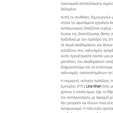
οικονομικά αποτελέσματα, εκμετ
δεδομένα.
Αυτές οι συνθήκες δημιουργούν 
οποία τα υφιστάμενα εργαλεία δ
ανταγωνισμού βασίζεται κυρίως 
έννοια της δεσπόζουσας θέσης 
διεξοδικά με τον πρόεδρο της Ε
σε σειρά ακαδημαϊκών και άλλων
εστιάζουν στις «αδυναμίες αγορά
αυτά. Χρειαζόμαστε λοιπόν μια ρ
μοντέλου, του ακαδημαϊκού υπο
διαχειριστούμε και να εντείνουμ
«αδυναμίες οικοσυστημάτων» (eco
Η σημερινή, νεότατη πρόεδρος 
Εμπορίου (FTC)
Lina
Khan
ήταν μι
χρόνια, η οποία όμως είχε το θ
του ανταγωνισμού, με αφορμή μί
δεν μπορούν να «δουν» ποια είν
ανταγωνισμό. Η τελευταία τριετία