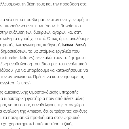
αλλευόμενοι τη θέση τους και την πρόσβαση στα
μια νέα σειρά προβλημάτων στον ανταγωνισμό, τα
εν μπορούν να αντιμετωπίσουν. Η θεωρία του
στην ανάλυση των διακριτών αγορών και στην
σε καθεμία αγορά χωριστά. Όπως όμως αναλύουμε
πιτροπής Ανταγωνισμού, καθηγητή
Ιωάννη Λιανό
,
 δημοσιεύσεων, τα υφιστάμενα εργαλεία που
ς» (market failures) δεν καλύπτουν τα ζητήματα
ιζική αναθεώρηση του ίδιου μας του αναλυτικού
βάθρου, για να μπορέσουμε να κατανοήσουμε, να
ε τον ανταγωνισμό. Πρέπει να κατανοήσουμε τις
system failures).
της αμερικανικής Ομοσπονδιακής Επιτροπής
α διδακτορική φοιτήτρια πριν από πέντε μόλις
άρρος να πει στους συναδέλφους της στον χώρο
α ανάλυση της Amazon, ότι οι τρέχοντες κανόνες
αι τα πραγματικά προβλήματα στον ψηφιακό
 έχει χαρακτηριστεί από μια τάση ριζικής