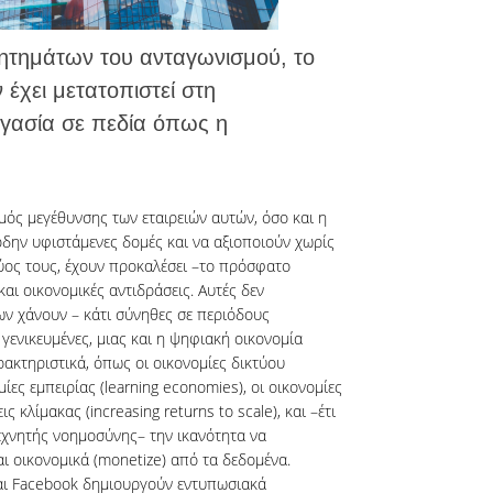
ζητημάτων του ανταγωνισμού, το
 έχει μετατοπιστεί στη
ργασία σε πεδία όπως η
μός μεγέθυνσης των εταιρειών αυτών, όσο και η
δην υφιστάμενες δομές και να αξιοποιούν χωρίς
ύος τους, έχουν προκαλέσει –το πρόσφατο
και οικονομικές αντιδράσεις. Αυτές δεν
ν χάνουν – κάτι σύνηθες σε περιόδους
 γενικευμένες, μιας και η ψηφιακή οικονομία
ρακτηριστικά, όπως οι οικονομίες δικτύου
ομίες εμπειρίας (learning economies), οι οικονομίες
 κλίμακας (increasing returns to scale), και –έτι
εχνητής νοημοσύνης– την ικανότητα να
αι οικονομικά (monetize) από τα δεδομένα.
 και Facebook δημιουργούν εντυπωσιακά