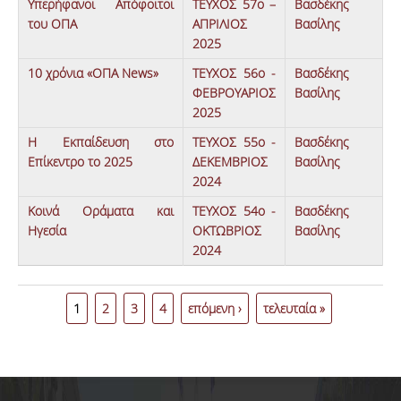
Υπερήφανοι Απόφοιτοι
ΤΕΥΧΟΣ 57ο –
Βασδέκης
του ΟΠΑ
ΑΠΡΙΛΙΟΣ
Βασίλης
2025
10 χρόνια «ΟΠΑ News»
ΤΕΥΧΟΣ 56ο -
Βασδέκης
ΦΕΒΡΟΥΑΡΙΟΣ
Βασίλης
2025
Η Εκπαίδευση στο
ΤΕΥΧΟΣ 55ο -
Βασδέκης
Επίκεντρο το 2025
ΔΕΚΕΜΒΡΙΟΣ
Βασίλης
2024
Κοινά Οράματα και
ΤΕΥΧΟΣ 54ο -
Βασδέκης
Ηγεσία
ΟΚΤΩΒΡΙΟΣ
Βασίλης
2024
Σελίδες
1
2
3
4
επόμενη ›
τελευταία »