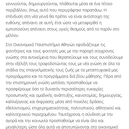
γεννιούνται, δημιουργούνται, πλάθονται μέσα σε ένα τέτοιο
περιβάλλον, όπως αυτό που περιγράφηκε παραπάνω. Η
επένδυση στη νέα γενιά θα πρέπει να είναι αντίστοιχη της
ευθύνης απέναντι σε αυτή, έτσι ώστε να μεταφερθεί η
εμπιστοσύνη απέναντι στους υγιείς θεσμούς από το παρόν στο
μέλλον.
Στο Οικονομικό Πανεπιστήμιο Αθηνών εφοδιάζουμε τις
φοιτήτριες και τους φοιτητές μας με την παροχή σύγχρονης
γνώσης στα αντικείμενα που θεραπεύουμε και τους συνοδεύουμε
στην εξέλιξή τους τροφοδοτώντας τους με νέα γνώση σε όλα τα
στάδια της επαγγελματικής τους ζωής με τα μεταπτυχιακά μας
προγράμματα και τα προγράμματα διά βίου μάθησης. Πέρα από
την επιστημονική γνώση ωστόσο, προσπαθούμε να
προσφέρουμε όσο το δυνατόν περισσότερες ευκαιρίες
προσωπικής και ομαδικής ανάπτυξης, καινοτομίας, δημιουργίας,
καλλιέργειας και έκφρασης μέσα από ποικίλες δράσεις
εθελοντισμού, επιχειρηματικότητας, πολιτιστικού, αθλητικού και
καλλιτεχνικού περιεχομένου. Ταυτόχρονα, η σύνδεση με την
αγορά και την κοινωνία προσπαθούμε να είναι όλο και
μεγαλύτερη, ώστε όλα αυτά να αποτυπώνονται στο οικονομικό