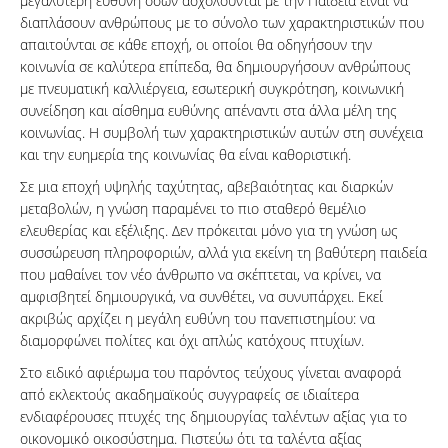
μεγαλύτερη ευθύνη όσων ασχολούνται με την Παιδεία είναι να
διαπλάσουν ανθρώπους με το σύνολο των χαρακτηριστικών που
απαιτούνται σε κάθε εποχή, οι οποίοι θα οδηγήσουν την
κοινωνία σε καλύτερα επίπεδα, θα δημιουργήσουν ανθρώπους
με πνευματική καλλιέργεια, εσωτερική συγκρότηση, κοινωνική
συνείδηση και αίσθημα ευθύνης απέναντι στα άλλα μέλη της
κοινωνίας. Η συμβολή των χαρακτηριστικών αυτών στη συνέχεια
και την ευημερία της κοινωνίας θα είναι καθοριστική.
Σε μια εποχή υψηλής ταχύτητας, αβεβαιότητας και διαρκών
μεταβολών, η γνώση παραμένει το πιο σταθερό θεμέλιο
ελευθερίας και εξέλιξης. Δεν πρόκειται μόνο για τη γνώση ως
συσσώρευση πληροφοριών, αλλά για εκείνη τη βαθύτερη παιδεία
που μαθαίνει τον νέο άνθρωπο να σκέπτεται, να κρίνει, να
αμφισβητεί δημιουργικά, να συνθέτει, να συνυπάρχει. Εκεί
ακριβώς αρχίζει η μεγάλη ευθύνη του πανεπιστημίου: να
διαμορφώνει πολίτες και όχι απλώς κατόχους πτυχίων.
Στο ειδικό αφιέρωμα του παρόντος τεύχους γίνεται αναφορά
από εκλεκτούς ακαδημαϊκούς συγγραφείς σε ιδιαίτερα
ενδιαφέρουσες πτυχές της δημιουργίας ταλέντων αξίας για το
οικονομικό οικοσύστημα. Πιστεύω ότι τα ταλέντα αξίας