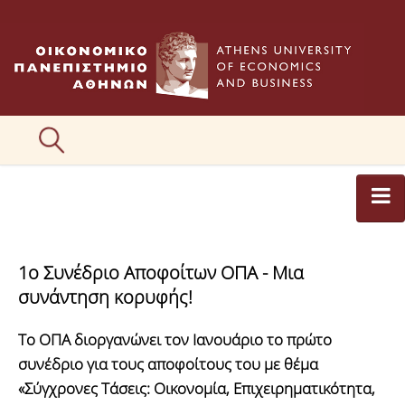
ΑΡΘΡΟΓΡΑΦΟΙ
1o Συνέδριο Αποφοίτων ΟΠΑ - Μια
ΚΑΤΗΓΟΡΙΕΣ ΑΡΘΡΩΝ
συνάντηση κορυφής!
ΕΙΚΟΝΕΣ
Το ΟΠΑ διοργανώνει τον Ιανουάριο το πρώτο
ΣΥΝΤΑΚΤΙΚΗ ΟΜΑΔΑ
συνέδριο για τους αποφοίτους του με θέμα
«Σύγχρονες Τάσεις: Οικονομία, Επιχειρηματικότητα,
ΕΠΙΚΟΙΝΩΝΙΑ