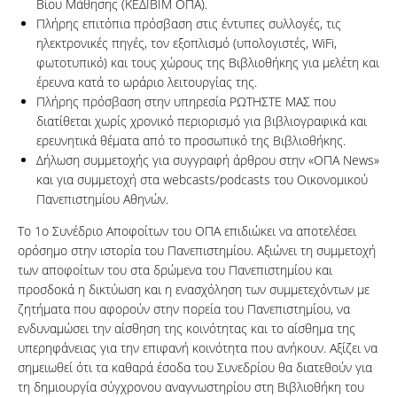
Βίου Μάθησης (ΚΕΔΙΒΙΜ ΟΠΑ).
Πλήρης επιτόπια πρόσβαση στις έντυπες συλλογές, τις
ηλεκτρονικές πηγές, τον εξοπλισμό (υπολογιστές, WiFi,
φωτοτυπικό) και τους χώρους της Βιβλιοθήκης για μελέτη και
έρευνα κατά το ωράριο λειτουργίας της.
Πλήρης πρόσβαση στην υπηρεσία ΡΩΤΗΣΤΕ ΜΑΣ που
διατίθεται χωρίς χρονικό περιορισμό για βιβλιογραφικά και
ερευνητικά θέματα από το προσωπικό της Βιβλιοθήκης.
Δήλωση συμμετοχής για συγγραφή άρθρου στην «ΟΠΑ News»
και για συμμετοχή στα webcasts/podcasts του Οικονομικού
Πανεπιστημίου Αθηνών.
Το 1ο Συνέδριο Αποφοίτων του ΟΠΑ επιδιώκει να αποτελέσει
ορόσημο στην ιστορία του Πανεπιστημίου. Αξιώνει τη συμμετοχή
των αποφοίτων του στα δρώμενα του Πανεπιστημίου και
προσδοκά η δικτύωση και η ενασχόληση των συμμετεχόντων με
ζητήματα που αφορούν στην πορεία του Πανεπιστημίου, να
ενδυναμώσει την αίσθηση της κοινότητας και το αίσθημα της
υπερηφάνειας για την επιφανή κοινότητα που ανήκουν. Αξίζει να
σημειωθεί ότι τα καθαρά έσοδα του Συνεδρίου θα διατεθούν για
τη δημιουργία σύγχρονου αναγνωστηρίου στη Βιβλιοθήκη του