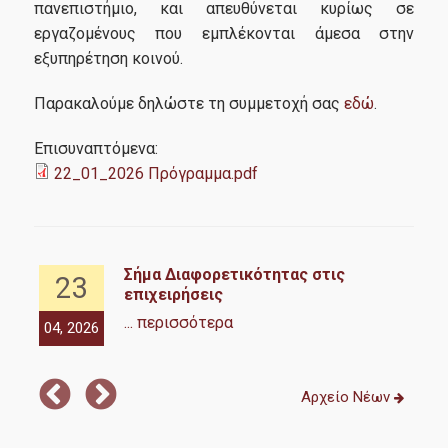
Εκδηλώσεις
πανεπιστήμιο, και απευθύνεται κυρίως σε
εργαζομένους που εμπλέκονται άμεσα στην
εξυπηρέτηση κοινού.
Ημερίδα Ισότιμης Πρόσβασης | 13.03.2025
Παρακαλούμε δηλώστε τη συμμετοχή σας
εδώ
.
Σήμα Διαφορετικότητας στις επιχειρήσεις | 30.04.2026
Επισυναπτόμενα:
22_01_2026 Πρόγραμμα.pdf
Χρήσιμα
ιο
Σήμα Διαφορετικότητας στις
Επικοινωνία
23
επιχειρήσεις
... περισσότερα
04, 2026
01,
Αρχείο Νέων