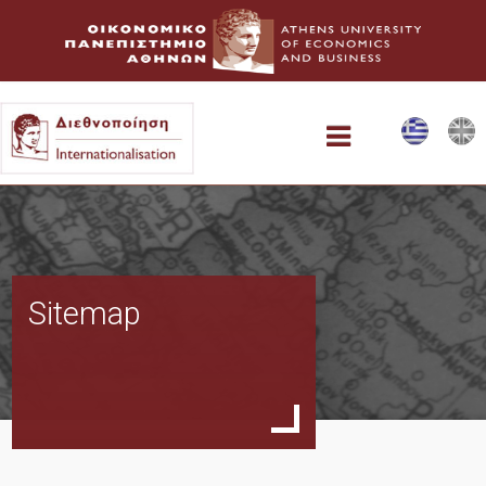
Αρχική
Sitemap
Δυνατότητες Συνεργασίας
AUEB Study Abroad
Σύντομες Ακαδημαϊκές Επισκέψεις στην Αθήνα