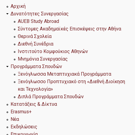
Θερινά Σχολεία
Αρχική
Δυνατότητες Συνεργασίας
Διεθνή Συνέδρια
AUEB Study Abroad
Σύντομες Ακαδημαϊκές Επισκέψεις στην Αθήνα
Ινστιτούτο Κομφούκιος Αθηνών
Θερινά Σχολεία
Μνημόνια Συνεργασίας
Διεθνή Συνέδρια
Ινστιτούτο Κομφούκιος Αθηνών
Μνημόνια Συνεργασίας
Προγράμματα Σπουδών
Προγράμματα Σπουδών
Ξενόγλωσσα Μεταπτυχιακά Προγράμματα
Ξενόγλωσσο Προπτυχιακό στη «Διεθνή Διοίκηση
Ξενόγλωσσα Μεταπτυχιακά Προγράμματα
και Τεχνολογία»
Διπλά Προγράμματα Σπουδών
Ξενόγλωσσο Προπτυχιακό στη «Διεθνή Διοίκηση και
Τεχνολογία»
Κατατάξεις & Δίκτυα
Erasmus+
Διπλά Προγράμματα Σπουδών
Νέα
Εκδηλώσεις
Επικοινωνία