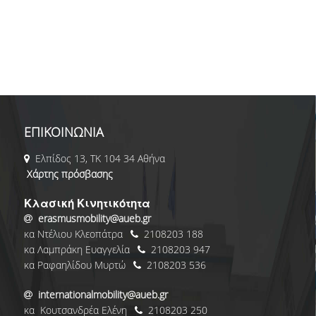
ΕΠΙΚΟΙΝΩΝΙΑ
Ελπίδος 13, ΤΚ 104 34 Αθήνα
Χάρτης πρόσβασης
Κλασική Κινητικότητα
erasmusmobility@aueb.gr
κα Ντέλιου Κλεοπάτρα
2108203 188
κα Λαμπράκη Ευαγγελία
2108203 947
κα Ραφαηλίδου Μυρτώ
2108203 536
internationalmobility@aueb.gr
κα Κουτσανδρέα Ελένη
2108203 250