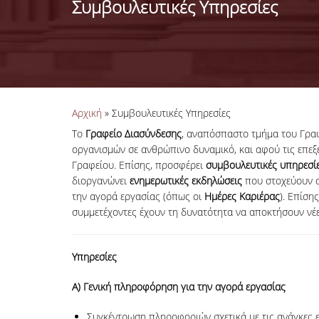
Συμβουλευτικές Υπηρεσίες
Είστε εδώ
Αρχική
» Συμβουλευτικές Υπηρεσίες
Το
Γραφείο Διασύνδεσης
, αναπόσπαστο τμήμα του Γρα
οργανισμών σε ανθρώπινο δυναμικό, και αφού τις επεξ
Γραφείου. Επίσης, προσφέρει
συμβουλευτικές υπηρεσί
διοργανώνει
ενημερωτικές εκδηλώσεις
που στοχεύουν σ
την αγορά εργασίας (όπως οι
Ημέρες Καριέρας
). Επίση
συμμετέχοντες έχουν τη δυνατότητα να αποκτήσουν νέες
Υπηρεσίες
A
) Γενική πληροφόρηση για την αγορά εργασίας
Συγκέντρωση πληροφοριών σχετικά με τις ανάγκες 