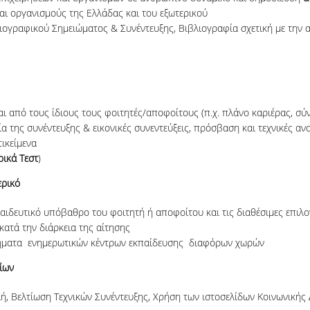
και οργανισμούς της Ελλάδας και του εξωτερικού
ιογραφικού Σημειώματος & Συνέντευξης, Βιβλιογραφία σχετική με την 
αι από τους ίδιους τους φοιτητές/αποφοίτους (π.χ. πλάνο καριέρας, σ
α της συνέντευξης & εικονικές συνεντεύξεις, πρόσβαση και τεχνικές ανα
ικείμενα
ικά Τεστ
)
ερικό
αιδευτικό υπόβαθρο του φοιτητή ή αποφοίτου και τις διαθέσιμες επιλο
κατά την διάρκεια της αίτησης
ματα ενημερωτικών κέντρων εκπαίδευσης διαφόρων χωρών
ίων
ή, Βελτίωση Τεχνικών Συνέντευξης, Χρήση των ιστοσελίδων Κοινωνικής