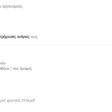
ι οργανισμούς
τρέχουσες ανάγκες
τους
ηνών
 Αθήνα | 4ος όροφος
προς φοιτητές ΟΠΑ.pdf