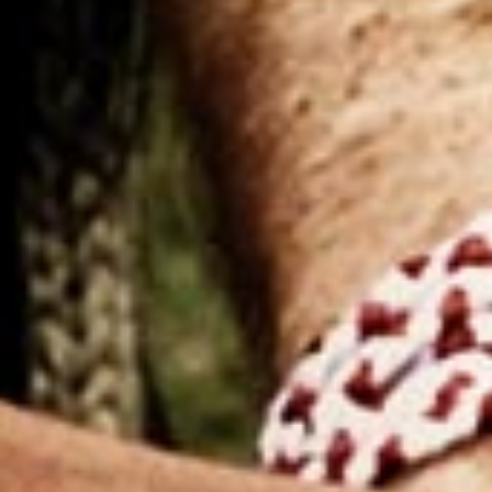
Η Προσέγγισή μας
Μέσω του AUEB Volunteers προσεγγίζουμε τον
στόχο μας ως εξής:
1.
Με εθελοντικές δράσεις με ή χωρίς την
συνεργασία Μη Κερδοσκοπικών Οργανισμών
2.
Με δράσεις ενημέρωσης και
ευαισθητοποίησης γύρω από τον εθελοντισμό, την
κοινωνία των πολιτών αλλά και συγκεκριμένα
κοινωνικά προβλήματα
3.
Με δράσεις βελτίωσης των υποδομών και
υπηρεσιών του Πανεπιστημίου.