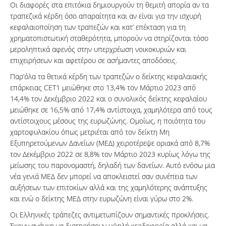
Οι διαφορές στα επιτόκια δημιουργούν τη θεμιτή απορία αν τα
τραπεζικά κέρδη όσο απαραίτητα και αν είναι για την ισχυρή
κεφαλαιοποίηση των τραπεζών και κατ’ επέκταση για τη
χρηματοπιστωτική σταθερότητα, μπορούν να στηρίζονται τόσο
μεροληπτικά αφενός στην υπερχρέωση νοικοκυριών και
επιχειρήσεων και αφετέρου σε ασήμαντες αποδόσεις.
Παρ’όλα τα θετικά κέρδη των τραπεζών ο δείκτης κεφαλαιακής
επάρκειας CET1 μειώθηκε στο 13,4% τον Μάρτιο 2023 από
14,4% τον Δεκέμβριο 2022 και ο συνολικός δείκτης κεφαλαίου
μειώθηκε σε 16,5% από 17,4% αντίστοιχα, χαμηλότερα από τους
αντίστοιχους μέσους της ευρωζώνης. Ομοίως, η ποιότητα του
χαρτοφυλακίου όπως μετριέται από τον δείκτη Μη
Εξυπηρετούμενων Δανείων (ΜΕΔ) χειροτέρεψε οριακά από 8,7%
τον Δεκέμβριο 2022 σε 8,8% τον Μάρτιο 2023 κυρίως λόγω της
μείωσης του παρονομαστή, δηλαδή των δανείων. Αυτό ενόσω μια
νέα γενιά ΜΕΔ δεν μπορεί να αποκλειστεί σαν συνέπεια των
αυξήσεων των επιτοκίων αλλά και της χαμηλότερης ανάπτυξης
και ενώ ο δείκτης ΜΕΔ στην ευρωζώνη είναι γύρω στο 2%.
Οι Ελληνικές τράπεζες αντιμετωπίζουν σημαντικές προκλήσεις.
Έχουν ανάγκη να διατηρήσουν υψηλή κερδοφορία αλλά και να