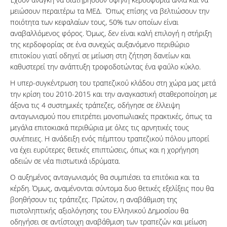
μειώσουν περαιτέρω τα ΜΕΔ. Όπως επίσης να βελτιώσουν την
ποιότητα των κεφαλαίων τους, 50% των οποίων είναι
αναβαλλόμενος φόρος. Όμως, δεν είναι καλή επιλογή η στήριξη
της κερδοφορίας σε ένα συνεχώς αυξανόμενο περιθώριο
επιτοκίου γιατί οδηγεί σε μείωση στη ζήτηση δανείων και
καθυστερεί την ανάπτυξη τροφοδοτώντας ένα φαύλο κύκλο.
Η υπερ-συγκέντρωση του τραπεζικού κλάδου στη χώρα μας μετά
την κρίση του 2010-2015 και την αναγκαστική σταθεροποίηση με
άξονα τις 4 συστημικές τράπεζες, οδήγησε σε έλλειψη
ανταγωνισμού που επιτρέπει μονοπωλιακές πρακτικές, όπως τα
μεγάλα επιτοκιακά περιθώρια με όλες τις αρνητικές τους
συνέπειες. Η ανάδειξη ενός πέμπτου τραπεζικού πόλου μπορεί
να έχει ευρύτερες θετικές επιπτώσεις, όπως και η χορήγηση
αδειών σε νέα πιστωτικά ιδρύματα.
Ο αυξημένος ανταγωνισμός θα συμπιέσει τα επιτόκια και τα
κέρδη. Όμως, αναμένονται σύντομα δυο θετικές εξελίξεις που θα
βοηθήσουν τις τράπεζες. Πρώτον, η αναβάθμιση της
πιστοληπτικής αξιολόγησης του Ελληνικού Δημοσίου θα
οδηγήσει σε αντίστοιχη αναβάθμιση των τραπεζών και μείωση