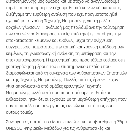
διεπιστημονικής μας ομάδας και με στόχο να αναγνωρίσουμε
τομείς όπου μπορούμε να έχουμε θετικό κοινωνικό αντίκτυπο,
διεξήγαμε την ευρύτερη ανάλυση που έχει πραγματοποιηθεί
σχετικά με τη χρήση Τεχνητής Νοημοσύνης για τη μελέτη
αρχαίων γλωσσών. Η ανάλυσή μας περιλάμβανε την ταξινόμηση
των ερευνών σε διάφορους τομείς: από την ψηφιοποίηση, την
αποκατάσταση κειμένων και εικόνων, μέχρι την ανίχνευση
συγγραφικής πατρότητας, την τοπική και χρονική απόδοση των
κειμένων, τη γλωσσολογική ανάλυση, τη μετάφραση και την
αποκρυπτογράφηση. Η ερευνητική μας προσπάθεια εστίασε στη
χαρτογράφηση μέρους του διεπιστημονικού πεδίου που
διαμορφώνεται από τη συνέργεια των Ανθρωπιστικών Επιστημών
και της Τεχνητής Νοημοσύνης. Πολλές από τις έρευνες είχαν
γίνει αποκλειστικά από ομάδες ερευνητών Τεχνητής
Νοημοσύνης, αλλά αυτό που παρατηρήσαμε με ιδιαίτερο
ενδιαφέρον ήταν ότι οι εργασίες με τη μεγαλύτερη απήχηση ήταν
πάντα αποτέλεσμα συνεργασίας ειδικών και από τους δύο
αυτούς τομείς.
Συνεργασίες αυτού του είδους επιδιώκει να υποβοηθήσει η Έδρα
UNESCO Ψηφιακών Μεθόδων για τις Ανθρωπιστικές και