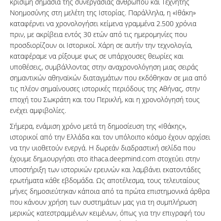
κρίσιμη σημασία της συνεργασίας ανθρώπου και Τεχνητής
Νοημοσύνης στη μελέτη της Ιστορίας. Παράλληλα, η «Ιθάκη»
καταφέρνει να χρονολογήσει κείμενα γραμμένα 2.500 χρόνια
πριν, με ακρίβεια εντός 30 ετών από τις ημερομηνίες που
προσδιορίζουν οι Ιστορικοί. Χάρη σε αυτήν την τεχνολογία,
καταφέραμε να ρίξουμε φως σε υπάρχουσες θεωρίες και
υποθέσεις, συμβάλλοντας στην αναχρονολόγηση μιας σειράς
σημαντικών αθηναϊκών διαταγμάτων που εκδόθηκαν σε μια από
τις πλέον σημαίνουσες ιστορικές περιόδους της Αθήνας, στην
εποχή του Σωκράτη και του Περικλή, και η χρονολόγησή τους
ενέχει αμφιβολίες.
Σήμερα, ενάμιση χρόνο μετά τη δημοσίευση της «Ιθάκης»,
ιστορικοί από την Ελλάδα και τον υπόλοιπο κόσμο έχουν αρχίσει
να την υιοθετούν ενεργά. H δωρεάν διαδραστική σελίδα που
έχουμε δημιουργήσει στο ithaca.deepmind.com στοχεύει στην
υποστήριξη των ιστορικών ερευνών και λαμβάνει εκατοντάδες
ερωτήματα κάθε εβδομάδα. Ως αποτέλεσμα, τους τελευταίους
μήνες δημοσιεύτηκαν κάποια από τα πρώτα επιστημονικά άρθρα
που κάνουν χρήση των συστημάτων μας για τη συμπλήρωση
μερικώς κατεστραμμένων κειμένων, όπως για την επιγραφή του