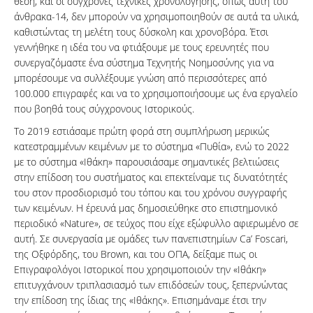
θέση, και οι σύγχρονες τεχνικές χρονολόγησης, όπως αυτή του
άνθρακα-14, δεν μπορούν να χρησιμοποιηθούν σε αυτά τα υλικά,
καθιστώντας τη μελέτη τους δύσκολη και χρονοβόρα. Έτσι
γεννήθηκε η ιδέα του να φτιάξουμε με τους ερευνητές που
συνεργαζόμαστε ένα σύστημα Τεχνητής Νοημοσύνης για να
μπορέσουμε να συλλέξουμε γνώση από περισσότερες από
100.000 επιγραφές και να το χρησιμοποιήσουμε ως ένα εργαλείο
που βοηθά τους σύγχρονους Ιστορικούς.
Το 2019 εστιάσαμε πρώτη φορά στη συμπλήρωση μερικώς
κατεστραμμένων κειμένων με το σύστημα «Πυθία», ενώ το 2022
με το σύστημα «Ιθάκη» παρουσιάσαμε σημαντικές βελτιώσεις
στην επίδοση του συστήματος και επεκτείναμε τις δυνατότητές
του στον προσδιορισμό του τόπου και του χρόνου συγγραφής
των κειμένων. H έρευνά μας δημοσιεύθηκε στο επιστημονικό
περιοδικό «Nature», σε τεύχος που είχε εξώφυλλο αφιερωμένο σε
αυτή. Σε συνεργασία με ομάδες των πανεπιστημίων Ca’ Foscari,
της Οξφόρδης, του Brown, και του ΟΠΑ, δείξαμε πως οι
Επιγραφολόγοι Ιστορικοί που χρησιμοποιούν την «Ιθάκη»
επιτυγχάνουν τριπλασιασμό των επιδόσεών τους, ξεπερνώντας
την επίδοση της ίδιας της «Ιθάκης». Επισημάναμε έτσι την