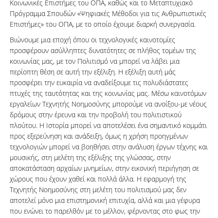
Κοινωνικές Επιστήμες του ΟΠΑ, καθώς και το Μεταπτυχιακό
Πρόγραμμα Σπουδών «Ψηφιακές Μέθοδοι για τις Ανθρωπιστικές
Επιστήμες» του ΟΠΑ, με το οποίο έχουμε διαρκή συνεργασία.
Βιώνουμε μια εποχή όπου οι τεχνολογικές καινοτομίες
προσφέρουν ασύλληπτες δυνατότητες σε πλήθος τομέων της
κοινωνίας μας, με τον Πολιτισμό να μπορεί να λάβει μια
περίοπτη θέση σε αυτή την εξέλιξη. Η εξέλιξη αυτή μάς
προσφέρει την ευκαιρία να αναδείξουμε τις πολυδιάστατες
πτυχές της ταυτότητας και της κοινωνίας μας. Μέσω καινοτόμων
εργαλείων Τεχνητής Νοημοσύνης μπορούμε να ανοίξου-με νέους
δρόμους στην έρευνα και την προβολή του πολιτιστικού
πλούτου. Η Ιστορία μπορεί να αποτελέσει ένα σημαντικό κομμάτι
προς εξερεύνηση και ανάδειξη, όμως η χρήση προηγμένων
τεχνολογιών μπορεί να βοηθήσει στην ανάλυση έργων τέχνης και
μουσικής, στη μελέτη της εξέλιξης της γλώσσας, στην
αποκατάσταση αρχαίων μνημείων, στην εικονική περιήγηση σε
χώρους που έχουν χαθεί και πολλά άλλα. Η εφαρμογή της
Τεχνητής Νοημοσύνης στη μελέτη του πολιτισμού μας δεν
αποτελεί μόνο μια επιστημονική επιτυχία, αλλά και μια γέφυρα
που ενώνει το παρελθόν με το μέλλον, φέρνοντας στο φως την