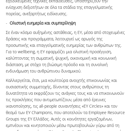
εξειδικευμένες τεχνικές εκπαιδεύσεις, υποστηρίζουν την
ενίσχυση δεξιοτήτων σε όλα τα στάδια της επαγγελματικής
πορείας, ανεξαρτήτως ειδίκευσης.
-
Ολιστική ευημερία και συμπερίληψη
Σε έναν κόσμο αυξημένης αστάθειας, η EY, μέσα από στοχευμένες
δράσεις και προγράμματα, λειτουργεί ως αρωγός της
προσωπικής και επαγγελματικής ευημερίας των ανθρώπων της.
Για το wellbeing, η ΕΥ εφαρμόζει μια ολιστική προσέγγιση,
καλύπτοντας τη σωματική, ψυχική, οικονομική και κοινωνική
διάσταση, με στόχο τη βιώσιμη πρόοδο και τη συνολική
ενδυνάμωση του ανθρώπινου δυναμικού.
Καλλιεργείται, έτσι, μια κουλτούρα ανοιχτής επικοινωνίας και
ουσιαστικής συμμετοχής, δίνοντας στους ανθρώπους τη
δυνατότητα να εκφράζουν τις ανάγκες τους και να επικοινωνούν
τις προκλήσεις που αντιμετωπίζουν, μέσα από έρευνες
ικανοποίησης, τις all-people συναντήσεις «EY Circles» και τον
θεσμό των EY Champions, που αποτελούν τα Employee Resource
Groups της EY Ελλάδος. Αυτές οι κοινότητες εργαζομένων,
εμπνέουν και κινητοποιούν μέσω πρωτοβουλιών γύρω από τη