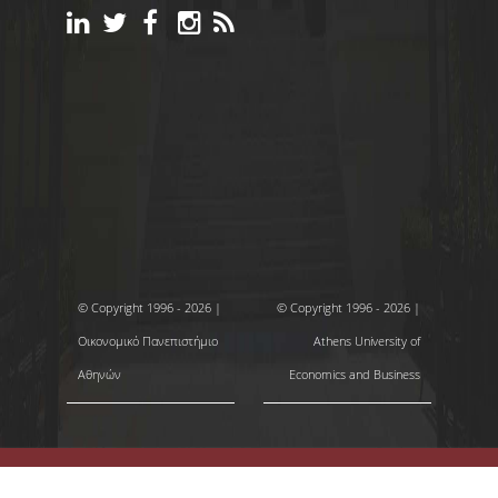
© Copyright 1996 - 2026 |
© Copyright 1996 - 2026 |
Οικονομικό Πανεπιστήμιο
Athens University of
Αθηνών
Economics and Business