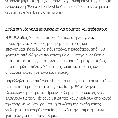
νευροδιαφορετικότητα (Neurodiversity Champions), τη γυναικεία
ενδυνάμωση (Female Leadership Champions) και την ευημερία
(Sustainable Wellbeing Champions).
Δίπλα στη νέα γενιά με ευκαιρίες για φοιτητές και απόφοιτους
Η ΕΥ Ελλάδος βρίσκεται σταθερά δίπλα στη νέα γενιά,
προσφέροντας ευκαιρίες μάθησης, ανάπτυξης και
επαγγελματικής εξέλιξης. Κάθε χρόνο, περισσότεροι από 100
φοιτητές από ελληνικά πανεπιστήμια συμμετέχουν σε θέσεις
πρακτικής άσκησης, αποκτώντας ουσιαστική εμπειρία, καθώς
από τα πρώτα, κιόλας, βήματα της καριέρας τους, έχουν
σημαντική έκθεση σε έργα και πελάτες.
Παράλληλα, μέσα από workshops που πραγματοποιούνται τόσο
σε πανεπιστήμια όσο και στα γραφεία της ΕΥ σε Αθήνα,
Θεσσαλονίκη, Πάτρα και Ηράκλειο Κρήτης, οι συμμετέχοντες
ενισχύουν τις τεχνικές τους δεξιότητες και γνωρίζουν από κοντά
την εταιρική κουλτούρα. Έτσι, η σύνδεση της ακαδημαϊκής
γνώσης με την αγορά εργασίας, ενισχύει την ετοιμότητα των
φοιτητών για το επόμενο βήμα.