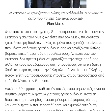
«
Περιμένω να εργάζεστε 80 ώρες την εβδομάδα. Αν αγαπάτε
αυτό που κάνετε, δεν είναι δουλειά
»
Elon Musk.
Φανταστείτε ότι είστε ηγέτης. Θα προτιμούσατε να είστε σαν τον
Branson ή σαν τον Musk; Αν είστε σαν τον Musk, πιθανότατα
έχετε λιγότερη δουλειά, καθώς το μόνο που χρειάζεστε είναι να
περιμένετε από τους εργαζομένους σας να εργάζονται διπλές
βάρδιες επειδή αγαπούν τη δουλειά τους. Αν είστε σαν τον
Branson, δεν πρέπει μόνο να φροντίζετε την επιχείρησή σας
αλλά και τους εργαζομένους σας, υπονοώντας ότι έχετε διπλή
δουλειά. Τώρα ας πάμε στην άλλη πλευρά. Αν είστε υπάλληλος,
ποιον ηγέτη θα προτιμούσατε; Υποθέτω ότι οι περισσότεροι από
εσάς θα λέγατε τον Branson.
Αυτές οι δύο φράσεις καθιστούν σαφές πόσο σημαντικές είναι οι
συμπεριφορές των ηγετών για τους εργαζομένους. Κατά τη
διάρκεια της πανδημίας, παρατηρήσαμε διάφορους τύπους
λαϊκιστών ηγετών που προσπάθησαν να εκμεταλλευτούν την
κρίση απευθυνόμενοι στα συναισθήματα των ανθρώπων (κυρίως