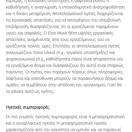
καριέρας, η κοινωνική υποστήριξη, η σαφήνεια ρόλου, η
καθοδήγηση, η αναγνώριση, η εποικοδομητική ανατροφοδότηση
και η δίκαιη μεταχείριση. Αποτελεσματικοί ηγέτες διαχειρίζονται
τις εργασιακές απαιτήσεις για να αποτρέψουν την υπερβολική
επιβάρυνση, διασφαλίζοντας ότι οι εργαζόμενοι παραμένουν
υγιείς και ασφαλείς. Ο Elon Musk θέτει υψηλές εργασιακές
απαιτήσεις αναμένοντας από τους εργαζόμενους του να
εργάζονται πολλές ώρες. Επιπλέον, οι αποτελεσματικοί ηγέτες
αναγνωρίζουν ποιοι υλικοί (π.χ., εργαλεία υποστήριξης) και
ψυχοκοινωνικοί (π.χ., καθοδήγηση) πόροι είναι απαραίτητοι για
τα εργαζόμενα άτομα και διασφαλίζουν ότι αυτοί είναι επαρκώς
παρόντες. Οι ηγέτες που παρέχουν πόρους όπως πληροφορίες,
σαφήνεια και κατεύθυνση μπορούν να παρακινήσουν άτομα και
ομάδες να συμβάλουν στην απόδοση του οργανισμού. Γιατί θα
το κάνατε αυτό ως ηγέτης;
Ηγετικές συμπεριφορές
Οι πιο γνωστές ηγετικές συμπεριφορές είναι η μετασχηματιστική
και η συναλλακτική ηγεσία. H μετασχηματιστική ηγεσία
χαρακτηρίζεται από την ικανότητα να εμπνέει και να παρακινεί