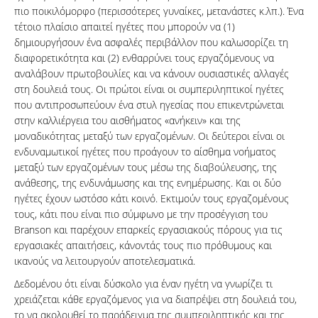
πιο ποικιλόμορφο (περισσότερες γυναίκες, μετανάστες κ.λπ.). Ένα
τέτοιο πλαίσιο απαιτεί ηγέτες που μπορούν να (1)
δημιουργήσουν ένα ασφαλές περιβάλλον που καλωσορίζει τη
διαφορετικότητα και (2) ενθαρρύνει τους εργαζόμενους να
αναλάβουν πρωτοβουλίες και να κάνουν ουσιαστικές αλλαγές
στη δουλειά τους. Οι πρώτοι είναι οι συμπεριληπτικοί ηγέτες
που αντιπροσωπεύουν ένα στυλ ηγεσίας που επικεντρώνεται
στην καλλιέργεια του αισθήματος «ανήκειν» και της
μοναδικότητας μεταξύ των εργαζομένων. Οι δεύτεροι είναι οι
ενδυναμωτικοί ηγέτες που προάγουν το αίσθημα νοήματος
μεταξύ των εργαζομένων τους μέσω της διαβούλευσης, της
ανάθεσης, της ενδυνάμωσης και της ενημέρωσης. Και οι δύο
ηγέτες έχουν ωστόσο κάτι κοινό. Εκτιμούν τους εργαζομένους
τους, κάτι που είναι πιο σύμφωνο με την προσέγγιση του
Branson και παρέχουν επαρκείς εργασιακούς πόρους για τις
εργασιακές απαιτήσεις, κάνοντάς τους πιο πρόθυμους και
ικανούς να λειτουργούν αποτελεσματικά.
Δεδομένου ότι είναι δύσκολο για έναν ηγέτη να γνωρίζει τι
χρειάζεται κάθε εργαζόμενος για να διαπρέψει στη δουλειά του,
το να ακολουθεί το παράδειγμα της συμπεριληπτικής και της