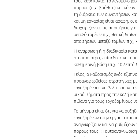
τους καθήκοντα. Το λεγόμενο job
πόρους (π.χ. βοήθεια) και κάνοντ
τη διάρκεια των συναντήσεων κατ
και μη εργασίας είναι ασαφή, οι
διαχειρίζονται τις απαιτήσεις γι
μεταξύ τομέων π.χ., θετική διάθε
απαιτήσεων μεταξύ τομέων π.χ., 
Η ανάρρωση ή η διαδικασία κατά
στο προ στρες επίπεδο, είναι απα
καθημερινή βάση (π.χ. 10 λεπτά 
Τέλος, ο καθορισμός ενός έξυπν
προαναφερθείσες στρατηγικές μι
εργαζομένους να βελτιώσουν την 
μικρά βήματα προς την καλή κατε
πιθανά για τους εργαζομένους ν
Το μήνυμα είναι ότι για να αυξηθ
εργαζομένων στην εργασία και σ
αναγνωρίζουν και να ρυθμίζουν τ
πόρους τους. Η αυτοαναγνώριση, 