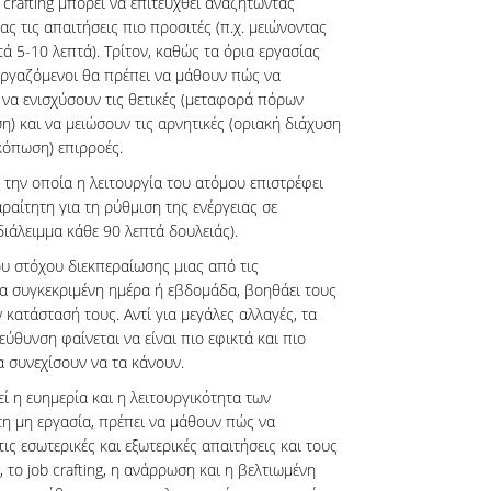
 crafting μπορεί να επιτευχθεί αναζητώντας
ας τις απαιτήσεις πιο προσιτές (π.χ. μειώνοντας
ά 5-10 λεπτά). Τρίτον, καθώς τα όρια εργασίας
 εργαζόμενοι θα πρέπει να μάθουν πώς να
α να ενισχύσουν τις θετικές (μεταφορά πόρων
ση) και να μειώσουν τις αρνητικές (οριακή διάχυση
κόπωση) επιρροές.
 την οποία η λειτουργία του ατόμου επιστρέφει
ραίτητη για τη ρύθμιση της ενέργειας σε
διάλειμμα κάθε 90 λεπτά δουλειάς).
ου στόχου διεκπεραίωσης μιας από τις
α συγκεκριμένη ημέρα ή εβδομάδα, βοηθάει τους
κατάστασή τους. Αντί για μεγάλες αλλαγές, τα
ύθυνση φαίνεται να είναι πιο εφικτά και πιο
α συνεχίσουν να τα κάνουν.
εί η ευημερία και η λειτουργικότητα των
τη μη εργασία, πρέπει να μάθουν πώς να
ις εσωτερικές και εξωτερικές απαιτήσεις και τους
το job crafting, η ανάρρωση και η βελτιωμένη